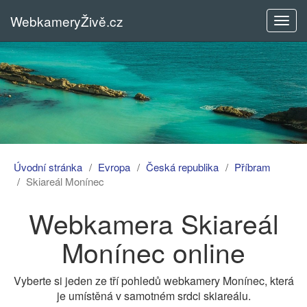
WebkameryŽivě.cz
Rozba
menu
Úvodní stránka
Evropa
Česká republika
Příbram
Skiareál Monínec
Webkamera Skiareál
Monínec online
Vyberte si jeden ze tří pohledů webkamery Monínec, která
je umístěná v samotném srdci skiareálu.