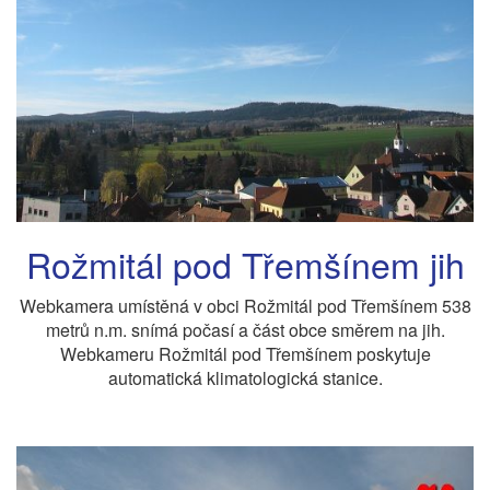
Rožmitál pod Třemšínem jih
Webkamera umístěná v obci Rožmitál pod Třemšínem 538
metrů n.m. snímá počasí a část obce směrem na jih.
Webkameru Rožmitál pod Třemšínem poskytuje
automatická klimatologická stanice.