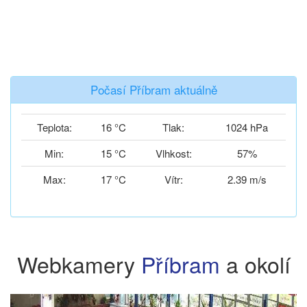
Počasí Příbram aktuálně
Teplota:
16 °C
Tlak:
1024 hPa
Min:
15 °C
Vlhkost:
57%
Max:
17 °C
Vítr:
2.39 m/s
Webkamery
Příbram
a okolí