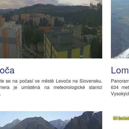
oča
Lomn
jte se na počasí ve městě Levoča na Slovensku.
Panorama
era je umístěná na meteorologické stanici
634 met
.
Vysokých