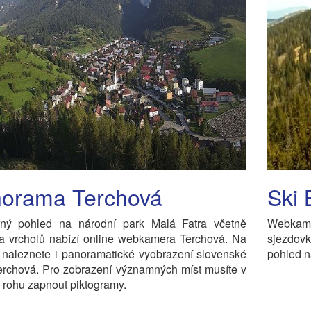
orama Terchová
Ski 
ný pohled na národní park Malá Fatra včetně
Webkam
ka vrcholů nabízí online webkamera Terchová. Na
sjezdov
 naleznete i panoramatické vyobrazení slovenské
pohled n
erchová. Pro zobrazení významných míst musíte v
rohu zapnout piktogramy.