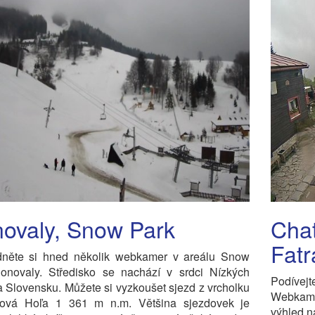
ovaly, Snow Park
Cha
Fatr
dněte si hned několik webkamer v areálu Snow
onovaly. Středisko se nachází v srdci Nízkých
Podívej
a Slovensku. Můžete si vyzkoušet sjezd z vrcholku
Webkamer
ová Hoľa 1 361 m n.m. Většina sjezdovek je
výhled n