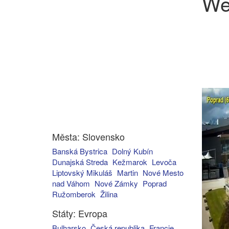
We
Města: Slovensko
Banská Bystrica
Dolný Kubín
Dunajská Streda
Kežmarok
Levoča
Liptovský Mikuláš
Martin
Nové Mesto
nad Váhom
Nové Zámky
Poprad
Ružomberok
Žilina
Státy: Evropa
Bulharsko
Česká republika
Francie