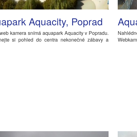
apark Aquacity, Poprad
Aqua
 web kamera snímá aquapark Aquacity v Popradu.
Nahlédn
nejte si pohled do centra nekonečné zábavy a
Webkamer