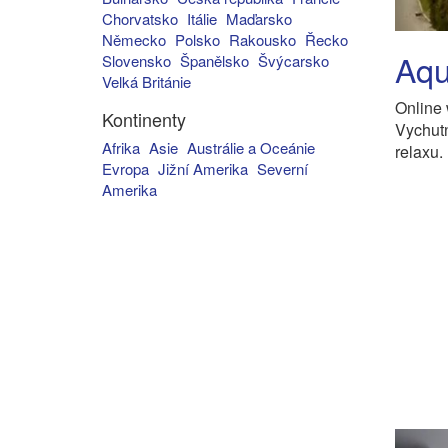
Chorvatsko
Itálie
Maďarsko
Německo
Polsko
Rakousko
Řecko
Aqu
Slovensko
Španělsko
Švýcarsko
Velká Británie
Online
Kontinenty
Vychut
Afrika
Asie
Austrálie a Oceánie
relaxu.
Evropa
Jižní Amerika
Severní
Amerika