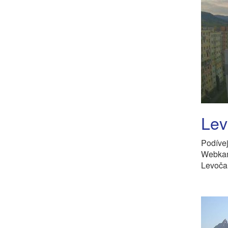
Lev
Podíve
Webkam
Levoča