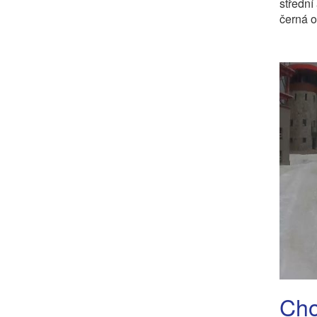
střední
černá o
Cho