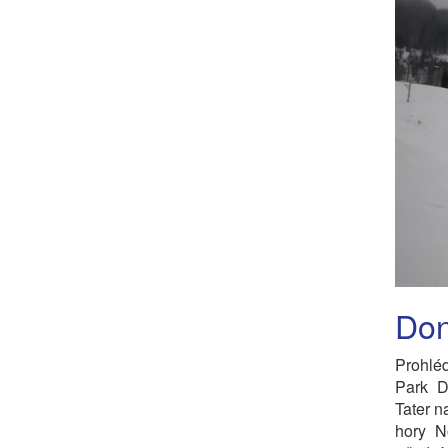
Don
Prohlé
Park D
Tater n
hory N