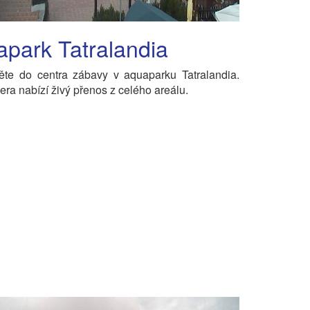
park Tatralandia
ěte do centra zábavy v aquaparku Tatralandia.
a nabízí živý přenos z celého areálu.