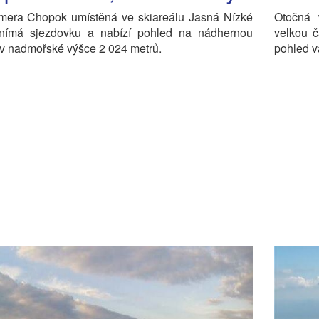
era Chopok umístěná ve skiareálu Jasná Nízké
Otočná 
snímá sjezdovku a nabízí pohled na nádhernou
velkou č
 v nadmořské výšce 2 024 metrů.
pohled v