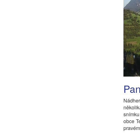
Pan
Nádher
několi
snímku
obce T
pravém 