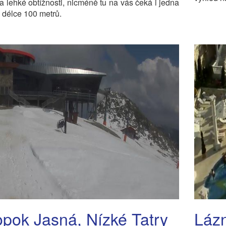
 a lehké obtížnosti, nicméně tu na vás čeká i jedna
 délce 100 metrů.
pok Jasná, Nízké Tatry
Lázn