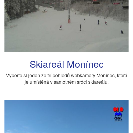
Skiareál Monínec
Vyberte si jeden ze tří pohledů webkamery Monínec, která
je umístěná v samotném srdci skiareálu.