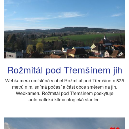
Rožmitál pod Třemšínem jih
Webkamera umístěná v obci Rožmitál pod Třemšínem 538
metrů n.m. snímá počasí a část obce směrem na jih.
Webkameru Rožmitál pod Třemšínem poskytuje
automatická klimatologická stanice.