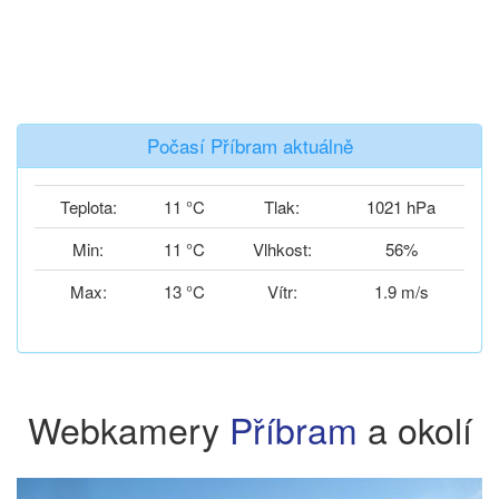
Počasí Příbram aktuálně
Teplota:
11 °C
Tlak:
1021 hPa
Min:
11 °C
Vlhkost:
56%
Max:
13 °C
Vítr:
1.9 m/s
Webkamery
Příbram
a okolí