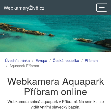
WebkameryŽivě.cz
Rozba
menu
Úvodní stránka
Evropa
Česká republika
Příbram
Aquapark Příbram
Webkamera Aquapark
Příbram online
Webkamera snímá aquapark v Příbrami. Na snímku lze
vidět vnitřní plavecký bazén.