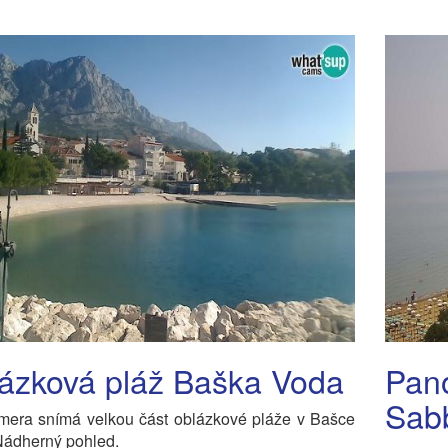
ázková pláž Baška Voda
Pan
Sab
era snímá velkou část oblázkové pláže v Bašce
Nádherný pohled.