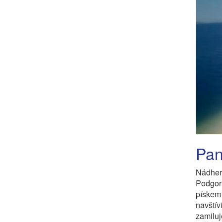
Pan
Nádher
Podgor
pískem 
navští
zamiluj