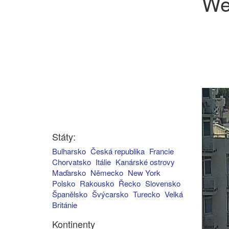
We
Státy:
Bulharsko
Česká republika
Francie
Chorvatsko
Itálie
Kanárské ostrovy
Maďarsko
Německo
New York
Polsko
Rakousko
Řecko
Slovensko
Španělsko
Švýcarsko
Turecko
Velká
Británie
Kontinenty