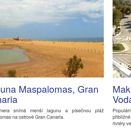
una Maspalomas, Gran
Maka
aria
Vod
mera snímá menší lagunu a písečnou pláž
Populárn
omas na ostrově Gran Canaria.
přibližn
riviéry 