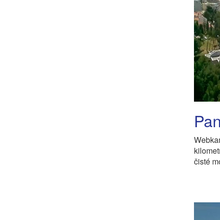
Pan
Webkam
kilomet
čisté m