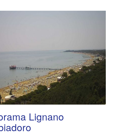
orama Lignano
biadoro