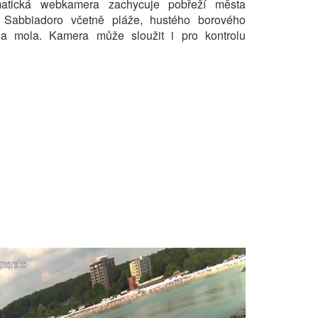
atická webkamera zachycuje pobřeží města
 Sabbiadoro včetně pláže, hustého borového
 a mola. Kamera může sloužit i pro kontrolu