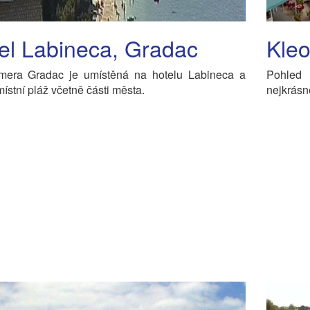
el Labineca, Gradac
Kleo
era Gradac je umístěná na hotelu Labineca a
Pohled
ístní pláž včetně části města.
nejkrásn