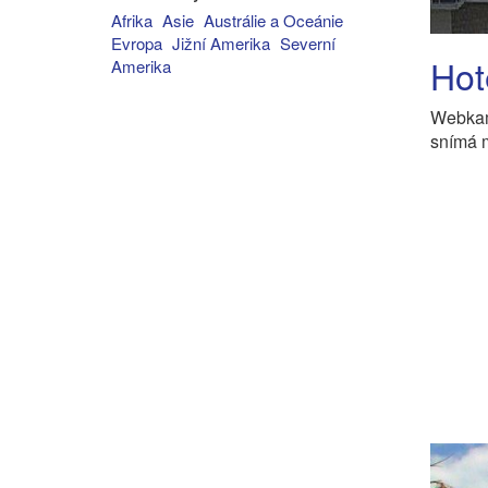
Afrika
Asie
Austrálie a Oceánie
Evropa
Jižní Amerika
Severní
Hot
Amerika
Webkam
snímá m