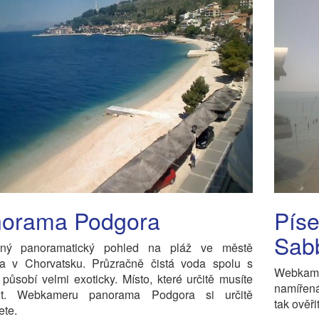
orama Podgora
Píse
Sab
ný panoramatický pohled na pláž ve městě
a v Chorvatsku. Průzračně čistá voda spolu s
Webkame
působí velmi exoticky. Místo, které určitě musíte
namířen
vit. Webkameru panorama Podgora si určitě
tak ověř
ete.