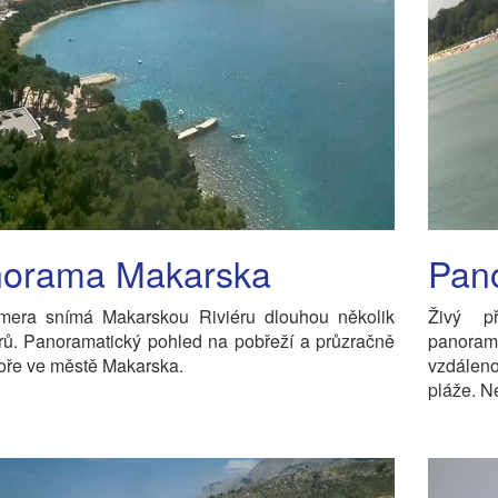
orama Makarska
Pan
era snímá Makarskou Riviéru dlouhou několik
Živý p
rů. Panoramatický pohled na pobřeží a průzračně
panorama
oře ve městě Makarska.
vzdáleno
pláže. N