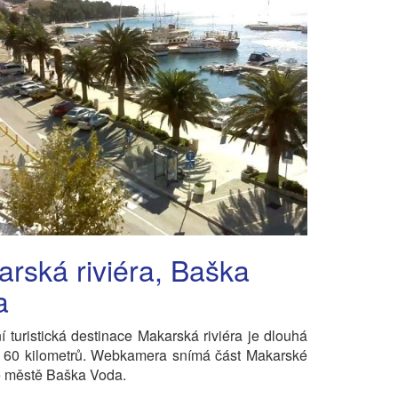
rská riviéra, Baška
a
í turistická destinace Makarská riviéra je dlouhá
ě 60 kilometrů. Webkamera snímá část Makarské
ve městě Baška Voda.