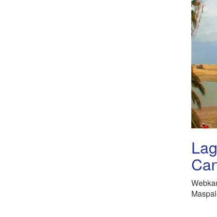
Lag
Can
Webka
Maspal