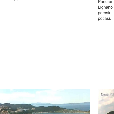
Panoram
Lignano
porostu
počasí.