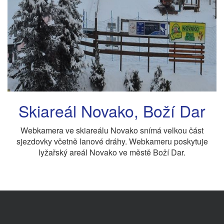
Skiareál Novako, Boží Dar
Webkamera ve skiareálu Novako snímá velkou část
sjezdovky včetně lanové dráhy. Webkameru poskytuje
lyžařský areál Novako ve městě Boží Dar.