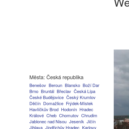
We
Města: Česká republika
Benešov
Beroun
Blansko
Boží Dar
Brno
Bruntál
Břeclav
Česká Lípa
České Budějovice
Český Krumlov
Děčín
Domažlice
Frýdek-Místek
Havlíčkův Brod
Hodonín
Hradec
Králové
Cheb
Chomutov
Chrudim
Jablonec nad Nisou
Jeseník
Jičín
Jihlava
Jindřichův Hradec
Karlovy