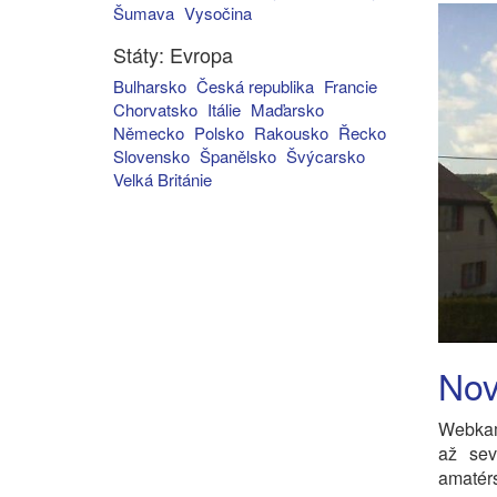
Šumava
Vysočina
Státy: Evropa
Bulharsko
Česká republika
Francie
Chorvatsko
Itálie
Maďarsko
Německo
Polsko
Rakousko
Řecko
Slovensko
Španělsko
Švýcarsko
Velká Británie
Nov
Webkam
až sev
amatérs