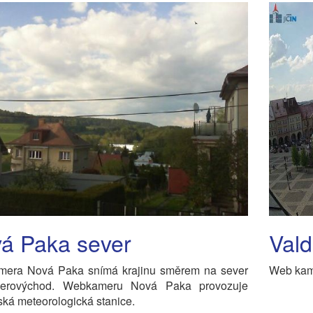
á Paka sever
Vald
era Nová Paka snímá krajinu směrem na sever
Web kame
erovýchod. Webkameru Nová Paka provozuje
ká meteorologická stanice.