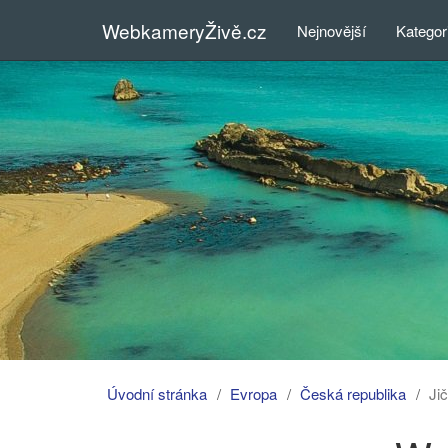
WebkameryŽivě.cz
Nejnovější
Kategor
Úvodní stránka
Evropa
Česká republika
Jič