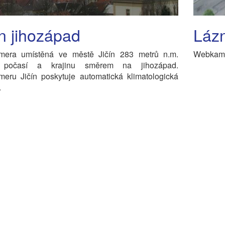
ín jihozápad
Láz
era umístěná ve městě Jičín 283 metrů n.m.
Webkamer
 počasí a krajinu směrem na jihozápad.
eru Jičín poskytuje automatická klimatologická
.