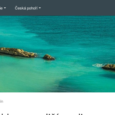
ie
Česká pohoří
ín