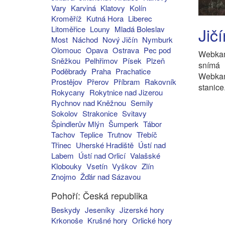
Vary
Karviná
Klatovy
Kolín
Kroměříž
Kutná Hora
Liberec
Jič
Litoměřice
Louny
Mladá Boleslav
Most
Náchod
Nový Jičín
Nymburk
Olomouc
Opava
Ostrava
Pec pod
Webkam
Sněžkou
Pelhřimov
Písek
Plzeň
snímá
Poděbrady
Praha
Prachatice
Webkam
Prostějov
Přerov
Příbram
Rakovník
stanice
Rokycany
Rokytnice nad Jizerou
Rychnov nad Kněžnou
Semily
Sokolov
Strakonice
Svitavy
Špindlerův Mlýn
Šumperk
Tábor
Tachov
Teplice
Trutnov
Třebíč
Třinec
Uherské Hradiště
Ústí nad
Labem
Ústí nad Orlicí
Valašské
Klobouky
Vsetín
Vyškov
Zlín
Znojmo
Žďár nad Sázavou
Pohoří: Česká republika
Beskydy
Jeseníky
Jizerské hory
Krkonoše
Krušné hory
Orlické hory