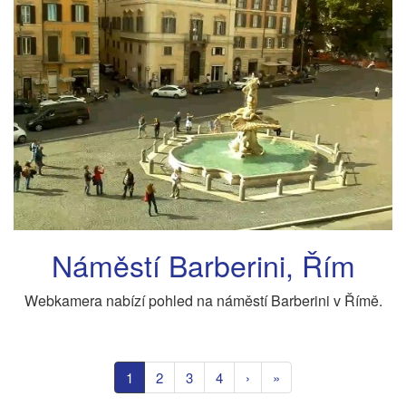
Náměstí Barberini, Řím
Webkamera nabízí pohled na náměstí Barberini v Římě.
1
2
3
4
›
»