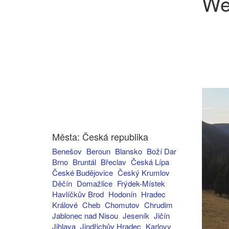
We
Města: Česká republika
Benešov
Beroun
Blansko
Boží Dar
Brno
Bruntál
Břeclav
Česká Lípa
České Budějovice
Český Krumlov
Děčín
Domažlice
Frýdek-Místek
Havlíčkův Brod
Hodonín
Hradec
Králové
Cheb
Chomutov
Chrudim
Jablonec nad Nisou
Jeseník
Jičín
Jihlava
Jindřichův Hradec
Karlovy