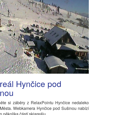
reál Hynčice pod
inou
něte si záběry z RelaxPointu Hynčice nedaleko
 Města. Webkamera Hynčice pod Sušinou nabízí
o několika částí skiareálu.