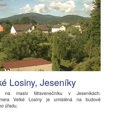
ké Losiny, Jeseníky
d na masiv Mravenečníku v Jeseníkách.
mera Velké Losiny je umístěná na budově
ho úřadu.