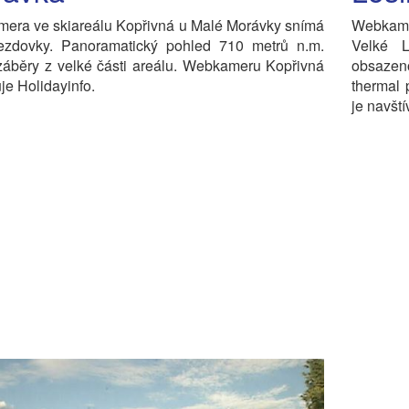
era ve skiareálu Kopřivná u Malé Morávky snímá
Webkame
jezdovky. Panoramatický pohled 710 metrů n.m.
Velké L
záběry z velké části areálu. Webkameru Kopřivná
obsazen
je Holidayinfo.
thermal 
je navštív