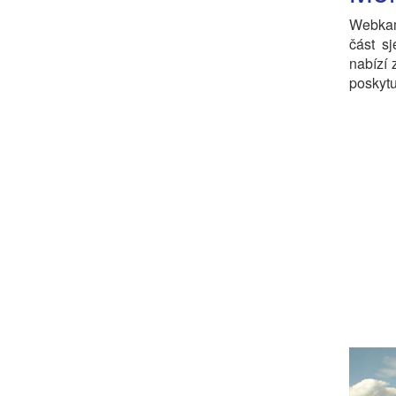
Webkam
část s
nabízí 
poskytu