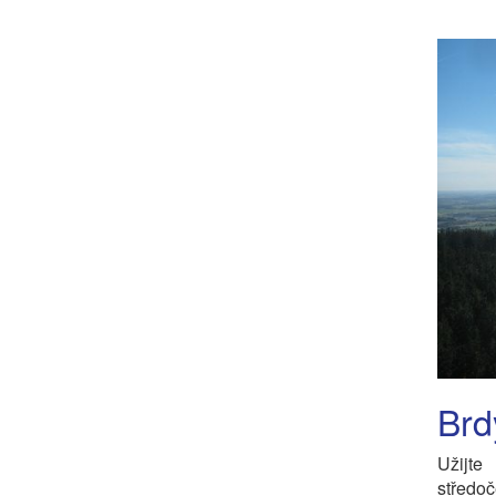
Brd
Užijt
středo