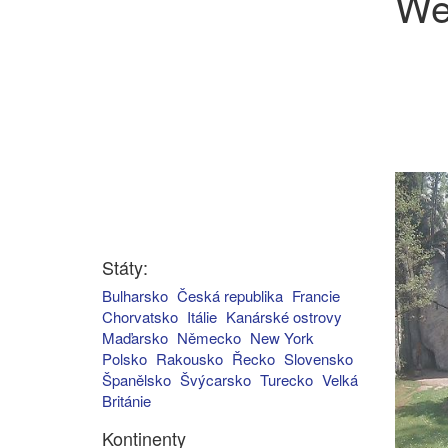
We
Státy:
Bulharsko
Česká republika
Francie
Chorvatsko
Itálie
Kanárské ostrovy
Maďarsko
Německo
New York
Polsko
Rakousko
Řecko
Slovensko
Španělsko
Švýcarsko
Turecko
Velká
Británie
Kontinenty