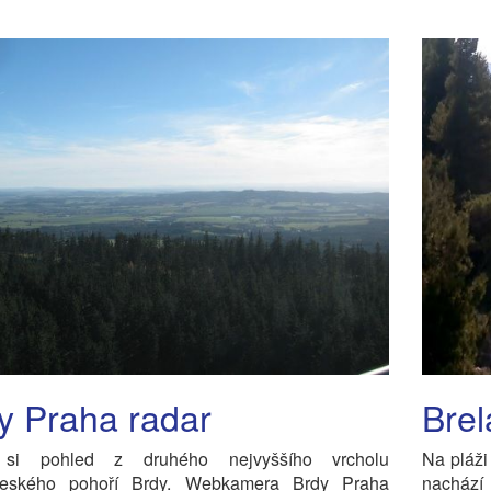
y Praha radar
Brel
e si pohled z druhého nejvyššího vrcholu
Na pláži
českého pohoří Brdy. Webkamera Brdy Praha
nachází