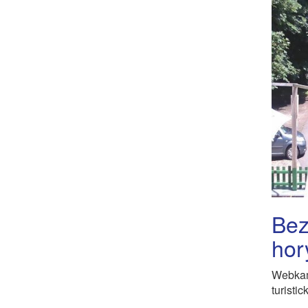
Bez
hor
Webkam
turisti