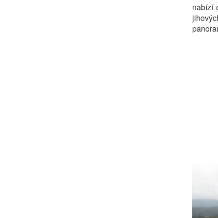
nabízí 
jihovýc
panora