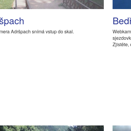
špach
Bedř
era Adršpach snímá vstup do skal.
Webkamer
sjezdov
Zjistěte,