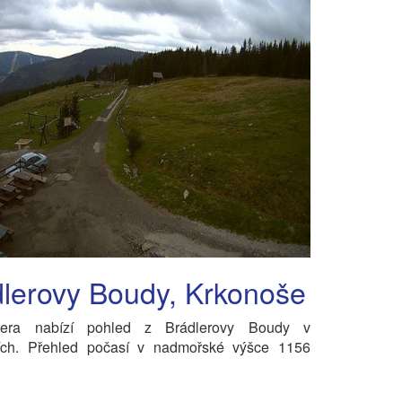
lerovy Boudy, Krkonoše
era nabízí pohled z Brádlerovy Boudy v
ích. Přehled počasí v nadmořské výšce 1156