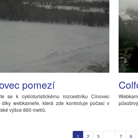
ovec pomezí
Colf
jte se k cykloturistickému rozcestníku Cínovec
Webkame
 díky webkameře, která zde kontroluje počasí v
působivý
ské výšce 860 metrů.
1
2
3
…
7
8