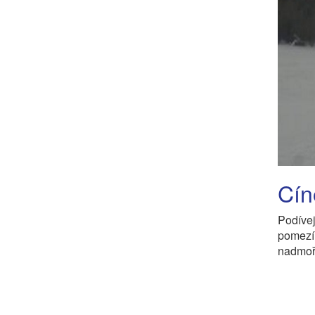
Cín
Podíve
pomezí
nadmoř