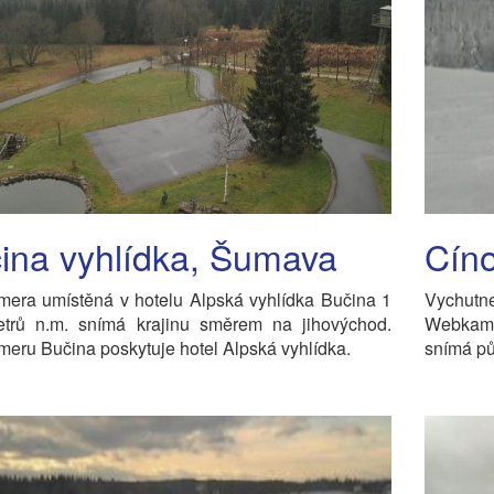
ina vyhlídka, Šumava
Cíno
era umístěná v hotelu Alpská vyhlídka Bučina 1
Vychutn
trů n.m. snímá krajinu směrem na jihovýchod.
Webkam
ru Bučina poskytuje hotel Alpská vyhlídka.
snímá pů