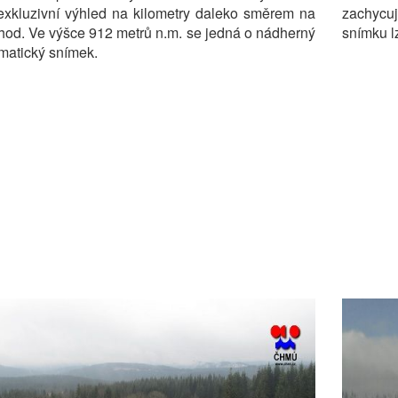
exkluzivní výhled na kilometry daleko směrem na
zachycu
hod. Ve výšce 912 metrů n.m. se jedná o nádherný
snímku lz
matický snímek.