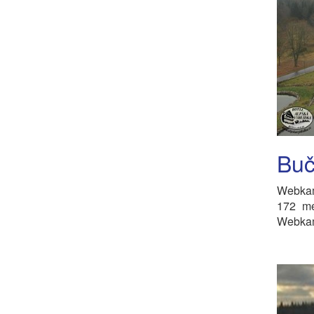
Buč
Webkam
172 me
Webkame