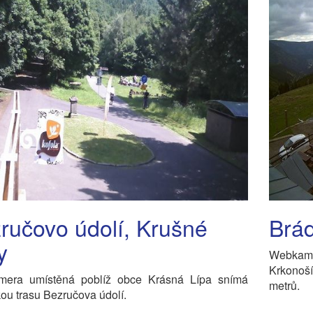
ručovo údolí, Krušné
Brád
y
Webkam
Krkonoš
era umístěná poblíž obce Krásná Lípa snímá
metrů.
ckou trasu Bezručova údolí.