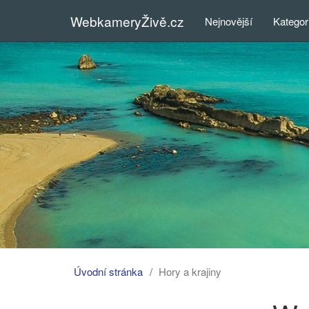
WebkameryŽivě.cz
Nejnovější
Kategor
Úvodní stránka
Hory a krajiny