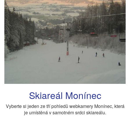
Skiareál Monínec
Vyberte si jeden ze tří pohledů webkamery Monínec, která
je umístěná v samotném srdci skiareálu.