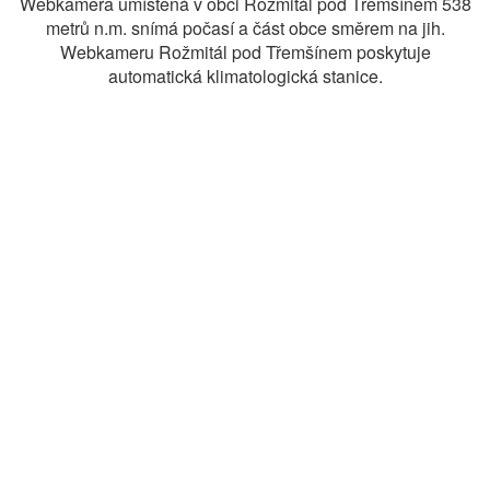
Webkamera umístěná v obci Rožmitál pod Třemšínem 538
metrů n.m. snímá počasí a část obce směrem na jih.
Webkameru Rožmitál pod Třemšínem poskytuje
automatická klimatologická stanice.