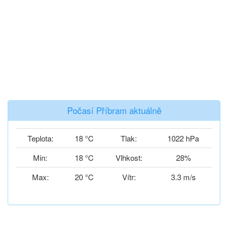
Počasí Příbram aktuálně
Teplota:
18 °C
Tlak:
1022 hPa
Min:
18 °C
Vlhkost:
28%
Max:
20 °C
Vítr:
3.3 m/s