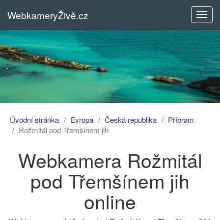
WebkameryŽivě.cz
Rozba
menu
Úvodní stránka
Evropa
Česká republika
Příbram
Rožmitál pod Třemšínem jih
Webkamera Rožmitál
pod Třemšínem jih
online