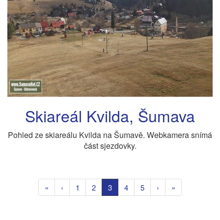
Skiareál Kvilda, Šumava
Pohled ze skiareálu Kvilda na Šumavě. Webkamera snímá
část sjezdovky.
«
‹
1
2
3
4
5
›
»