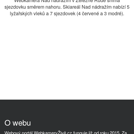
Webkamera Nad nádražím v Železné Rudě snímá
sjezdovku směrem nahoru. Skiareál Nad nádražím nabízí 5
lyžařských vleků a 7 sjezdovek (4 červené a 3 modré).
O webu
Webový portál WebkameryŽivě.cz funguje již od roku 2015. Za