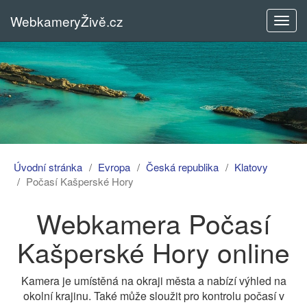
WebkameryŽivě.cz
Rozba
menu
Úvodní stránka
Evropa
Česká republika
Klatovy
Počasí Kašperské Hory
Webkamera Počasí
Kašperské Hory online
Kamera je umístěná na okraji města a nabízí výhled na
okolní krajinu. Také může sloužit pro kontrolu počasí v