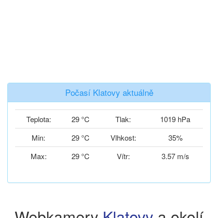
Počasí Klatovy aktuálně
Teplota:
29 °C
Tlak:
1019 hPa
Min:
29 °C
Vlhkost:
35%
Max:
29 °C
Vítr:
3.57 m/s
Webkamery
Klatovy
a okolí