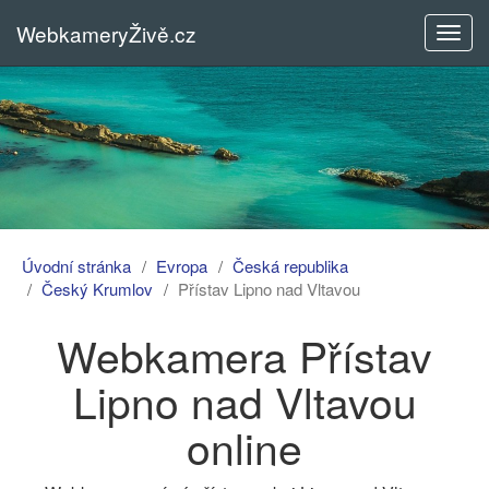
WebkameryŽivě.cz
Rozba
menu
Úvodní stránka
Evropa
Česká republika
Český Krumlov
Přístav Lipno nad Vltavou
Webkamera Přístav
Lipno nad Vltavou
online