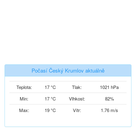
Počasí Český Krumlov aktuálně
Teplota:
17 °C
Tlak:
1021 hPa
Min:
17 °C
Vlhkost:
82%
Max:
19 °C
Vítr:
1.76 m/s