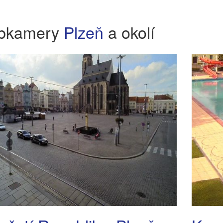
bkamery
Plzeň
a okolí