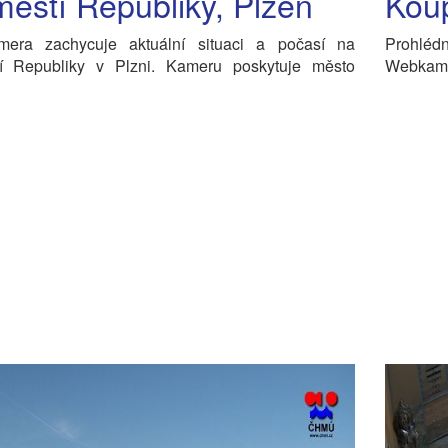
ěstí Republiky, Plzeň
Koup
era zachycuje aktuální situaci a počasí na
Prohlédn
í Republiky v Plzni. Kameru poskytuje město
Webkame