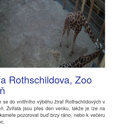
fa Rothschildova, Zoo
eň
e se do vnitřního výběhu žiraf Rothschildových v
ň. Zvířata jsou přes den venku, takže je lze na
kameře pozorovat buď brzy ráno, nebo k večeru
oc.