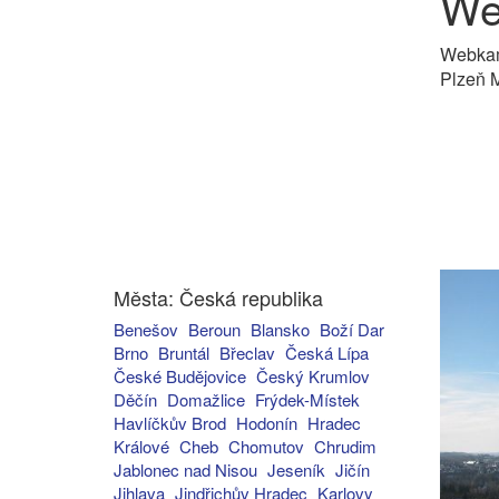
We
Webkam
Plzeň M
Města: Česká republika
Benešov
Beroun
Blansko
Boží Dar
Brno
Bruntál
Břeclav
Česká Lípa
České Budějovice
Český Krumlov
Děčín
Domažlice
Frýdek-Místek
Havlíčkův Brod
Hodonín
Hradec
Králové
Cheb
Chomutov
Chrudim
Jablonec nad Nisou
Jeseník
Jičín
Jihlava
Jindřichův Hradec
Karlovy