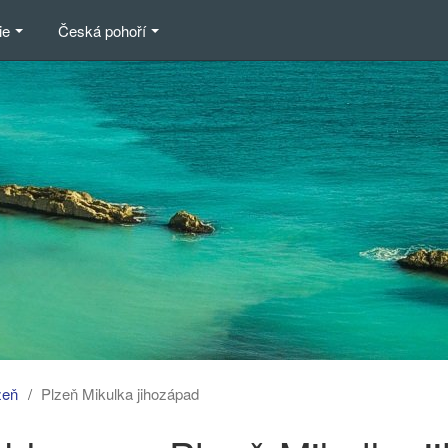
ie
Česká pohoří
zeň
Plzeň Mikulka jihozápad