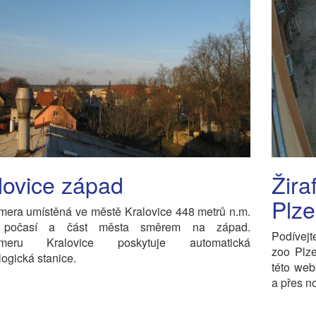
lovice západ
Žira
Plz
era umístěná ve městě Kralovice 448 metrů n.m.
 počasí a část města směrem na západ.
Podívejt
meru Kralovice poskytuje automatická
zoo Plze
logická stanice.
této web
a přes n