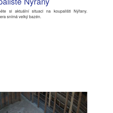
aliště Nýřany
ěte si aktuální situaci na koupališti Nýřany.
ra snímá velký bazén.