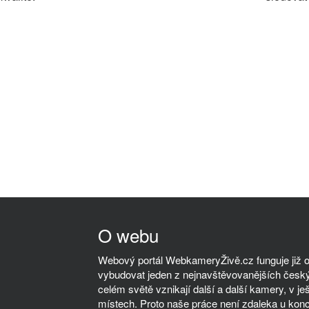
O webu
Webový portál WebkameryŽivě.cz funguje již od
vybudovat jeden z nejnavštěvovanějších český
celém světě vznikají další a další kamery, v ješ
místech. Proto naše práce není zdaleka u kon