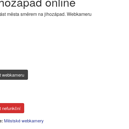
hozápad online
část města směrem na jihozápad. Webkameru
it webkameru
e:
Městské webkamery