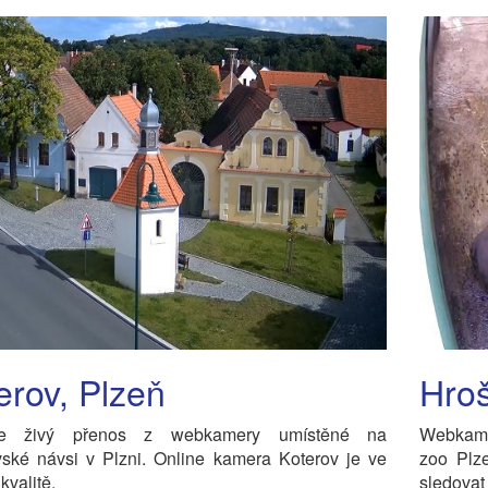
erov, Plzeň
Hroš
jte živý přenos z webkamery umístěné na
Webkame
vské návsi v Plzni. Online kamera Koterov je ve
zoo Plz
kvalitě.
sledovat