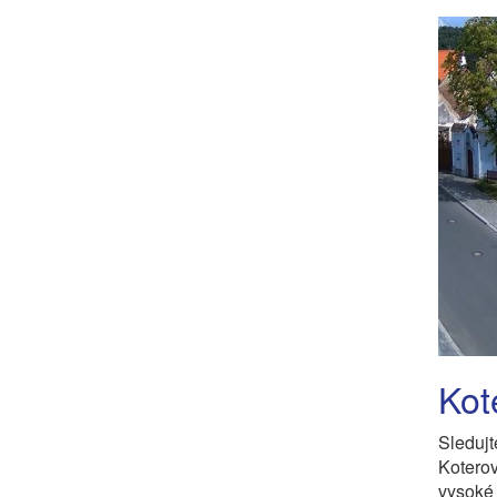
Kot
Sledu
Kotero
vysoké 