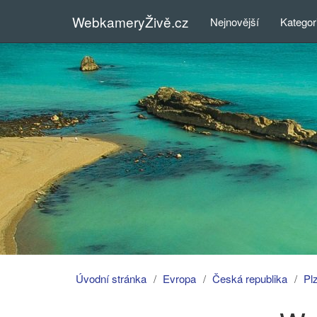
WebkameryŽivě.cz
Nejnovější
Kategor
Úvodní stránka
Evropa
Česká republika
Pl