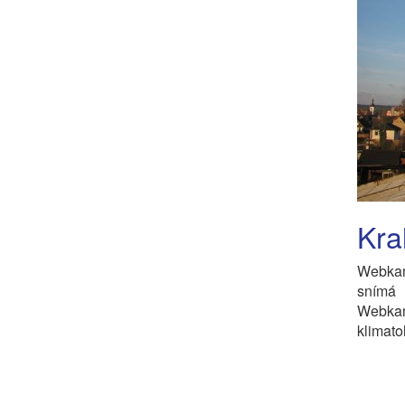
Kra
Webkam
snímá
Webka
klimato