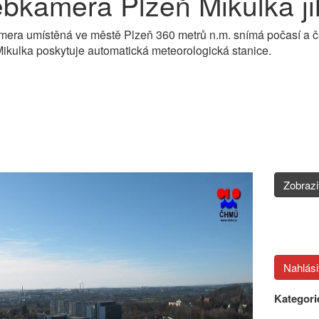
bkamera Plzeň Mikulka ji
era umístěná ve městě Plzeň 360 metrů n.m. snímá počasí a 
ikulka poskytuje automatická meteorologická stanice.
Zobraz
Kategori