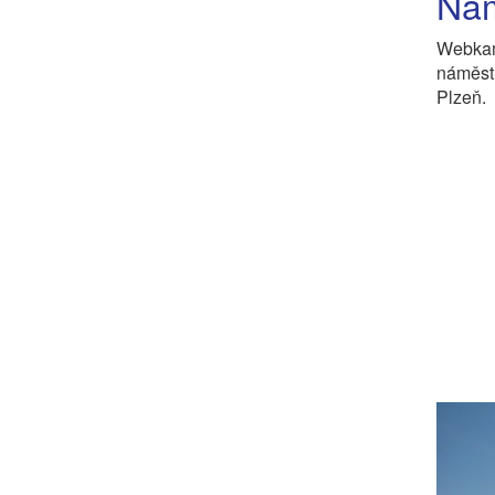
Nám
Webkam
náměst
Plzeň.