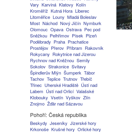
Vary
Karviná
Klatovy
Kolín
Kroměříž
Kutná Hora
Liberec
Litoměřice
Louny
Mladá Boleslav
Most
Náchod
Nový Jičín
Nymburk
Olomouc
Opava
Ostrava
Pec pod
Sněžkou
Pelhřimov
Písek
Plzeň
Poděbrady
Praha
Prachatice
Prostějov
Přerov
Příbram
Rakovník
Rokycany
Rokytnice nad Jizerou
Rychnov nad Kněžnou
Semily
Sokolov
Strakonice
Svitavy
Špindlerův Mlýn
Šumperk
Tábor
Tachov
Teplice
Trutnov
Třebíč
Třinec
Uherské Hradiště
Ústí nad
Labem
Ústí nad Orlicí
Valašské
Klobouky
Vsetín
Vyškov
Zlín
Znojmo
Žďár nad Sázavou
Pohoří: Česká republika
Beskydy
Jeseníky
Jizerské hory
Krkonoše
Krušné hory
Orlické hory