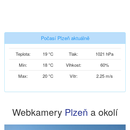
Počasí Plzeň aktuálně
Teplota:
19 °C
Tlak:
1021 hPa
Min:
18 °C
Vlhkost:
60%
Max:
20 °C
Vítr:
2.25 m/s
Webkamery
Plzeň
a okolí