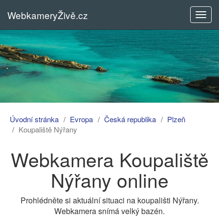
WebkameryŽivě.cz
Rozba
menu
Úvodní stránka
Evropa
Česká republika
Plzeň
Koupaliště Nýřany
Webkamera Koupaliště
Nýřany online
Prohlédněte si aktuální situaci na koupališti Nýřany.
Webkamera snímá velký bazén.