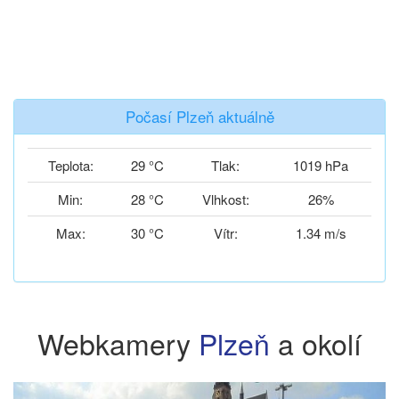
Počasí Plzeň aktuálně
Teplota:
29 °C
Tlak:
1019 hPa
Min:
28 °C
Vlhkost:
26%
Max:
30 °C
Vítr:
1.34 m/s
Webkamery
Plzeň
a okolí