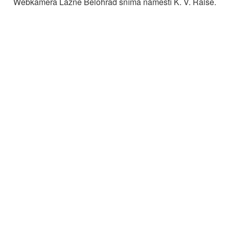
Webkamera Lázně Bělohrad snímá náměstí K. V. Raise.