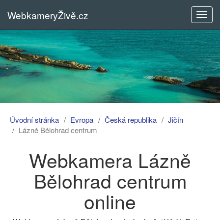
WebkameryŽivě.cz
Rozba
menu
Úvodní stránka
Evropa
Česká republika
Jičín
Lázně Bělohrad centrum
Webkamera Lázně
Bělohrad centrum
online