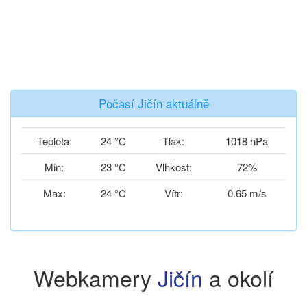
Počasí Jičín aktuálně
Teplota:
24 °C
Tlak:
1018 hPa
Min:
23 °C
Vlhkost:
72%
Max:
24 °C
Vítr:
0.65 m/s
Webkamery
Jičín
a okolí