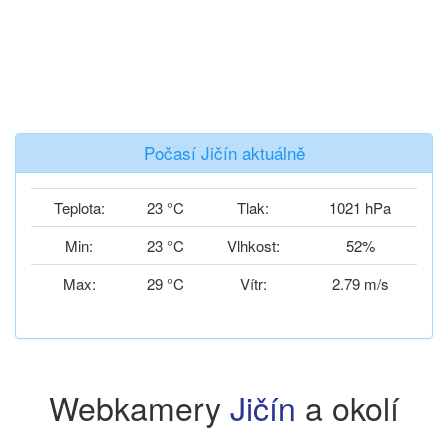
Počasí Jičín aktuálně
Teplota:
23 °C
Tlak:
1021 hPa
Min:
23 °C
Vlhkost:
52%
Max:
29 °C
Vítr:
2.79 m/s
Webkamery
Jičín
a okolí