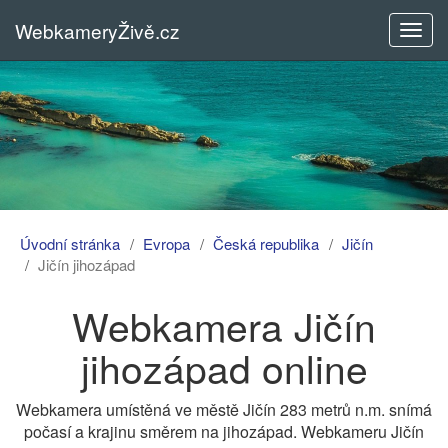
WebkameryŽivě.cz
Rozba
menu
Úvodní stránka
Evropa
Česká republika
Jičín
Jičín jihozápad
Webkamera Jičín
jihozápad online
Webkamera umístěná ve městě Jičín 283 metrů n.m. snímá
počasí a krajinu směrem na jihozápad. Webkameru Jičín