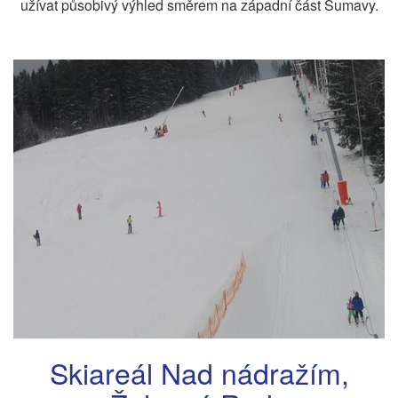
užívat působivý výhled směrem na západní část Šumavy.
Skiareál Nad nádražím,