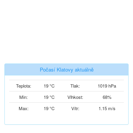
Počasí Klatovy aktuálně
Teplota:
19 °C
Tlak:
1019 hPa
Min:
19 °C
Vlhkost:
68%
Max:
19 °C
Vítr:
1.15 m/s