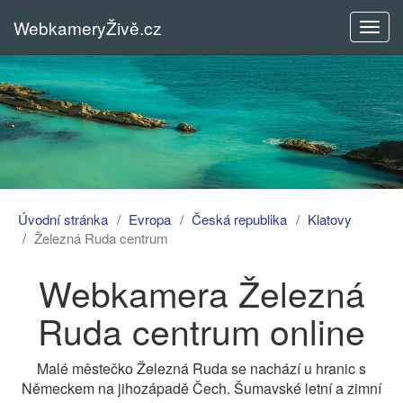
WebkameryŽivě.cz
Rozba
menu
Úvodní stránka
Evropa
Česká republika
Klatovy
Železná Ruda centrum
Webkamera Železná
Ruda centrum online
Malé městečko Železná Ruda se nachází u hranic s
Německem na jihozápadě Čech. Šumavské letní a zimní