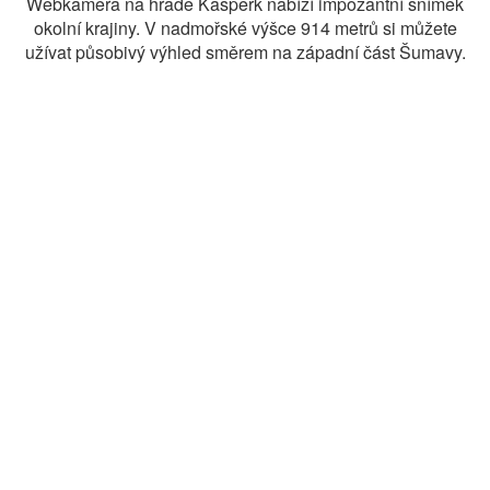
Webkamera na hradě Kašperk nabízí impozantní snímek
okolní krajiny. V nadmořské výšce 914 metrů si můžete
užívat působivý výhled směrem na západní část Šumavy.