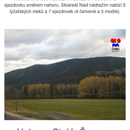
sjezdovku směrem nahoru. Skiareál Nad nádražím nabízí 5
lyžařských vleků a 7 sjezdovek (4 červené a 3 modré).