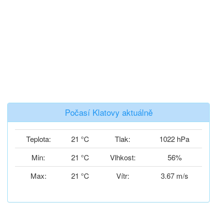
Počasí Klatovy aktuálně
Teplota:
21 °C
Tlak:
1022 hPa
Min:
21 °C
Vlhkost:
56%
Max:
21 °C
Vítr:
3.67 m/s