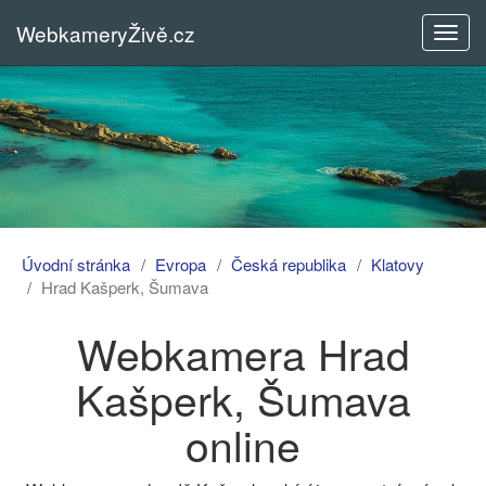
WebkameryŽivě.cz
Rozba
menu
Úvodní stránka
Evropa
Česká republika
Klatovy
Hrad Kašperk, Šumava
Webkamera Hrad
Kašperk, Šumava
online