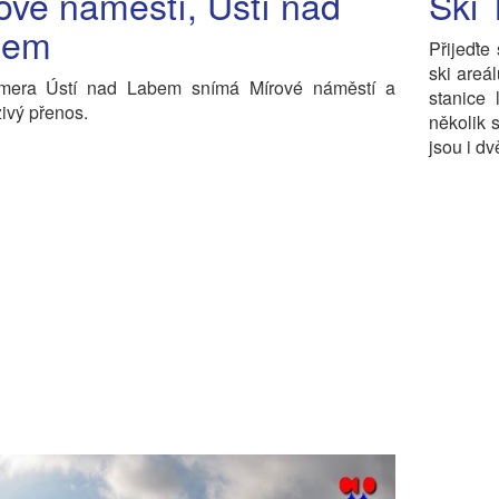
ové náměstí, Ústí nad
Ski 
bem
Přijeďte
ski areá
era Ústí nad Labem snímá Mírové náměstí a
stanice
živý přenos.
několik 
jsou i d