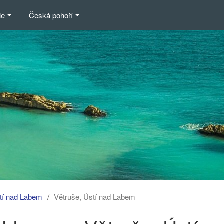
ie
Česká pohoří
tí nad Labem
Větruše, Ústí nad Labem