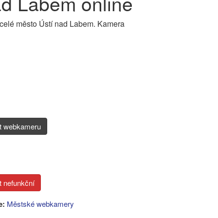
ad Labem online
 celé město Ústí nad Labem. Kamera
it webkameru
e:
Městské webkamery