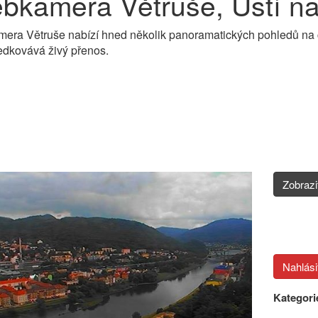
bkamera Větruše, Ústí n
era Větruše nabízí hned několik panoramatických pohledů na
edkovává živý přenos.
Zobraz
Kategori