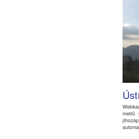
Úst
Webkam
metrů 
jihoz
automat