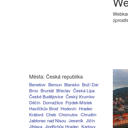
We
Webkam
zprostř
Města: Česká republika
Benešov
Beroun
Blansko
Boží Dar
Brno
Bruntál
Břeclav
Česká Lípa
České Budějovice
Český Krumlov
Děčín
Domažlice
Frýdek-Místek
Havlíčkův Brod
Hodonín
Hradec
Králové
Cheb
Chomutov
Chrudim
Jablonec nad Nisou
Jeseník
Jičín
Jihlava
Jindřichův Hradec
Karlovy