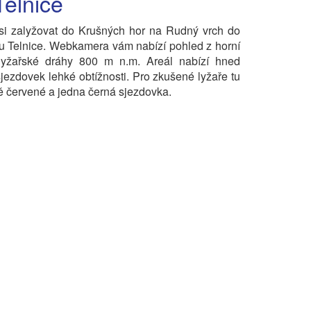
Telnice
 si zalyžovat do Krušných hor na Rudný vrch do
lu Telnice. Webkamera vám nabízí pohled z horní
 lyžařské dráhy 800 m n.m. Areál nabízí hned
sjezdovek lehké obtížnosti. Pro zkušené lyžaře tu
vě červené a jedna černá sjezdovka.