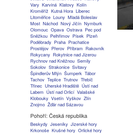
Vary
Karviná
Klatovy
Kolín
Kroměříž
Kutná Hora
Liberec
Litoměřice
Louny
Mladá Boleslav
Most
Náchod
Nový Jičín
Nymburk
Olomouc
Opava
Ostrava
Pec pod
Sněžkou
Pelhřimov
Písek
Plzeň
Poděbrady
Praha
Prachatice
Prostějov
Přerov
Příbram
Rakovník
Rokycany
Rokytnice nad Jizerou
Rychnov nad Kněžnou
Semily
Sokolov
Strakonice
Svitavy
Špindlerův Mlýn
Šumperk
Tábor
Tachov
Teplice
Trutnov
Třebíč
Třinec
Uherské Hradiště
Ústí nad
Labem
Ústí nad Orlicí
Valašské
Klobouky
Vsetín
Vyškov
Zlín
Znojmo
Žďár nad Sázavou
Pohoří: Česká republika
Beskydy
Jeseníky
Jizerské hory
Krkonoše
Krušné hory
Orlické hory