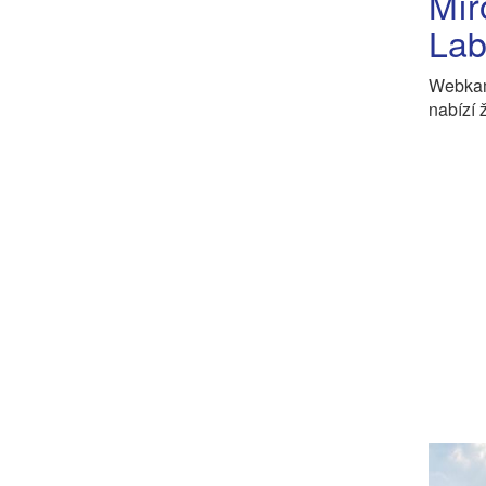
Mír
La
Webkam
nabízí 