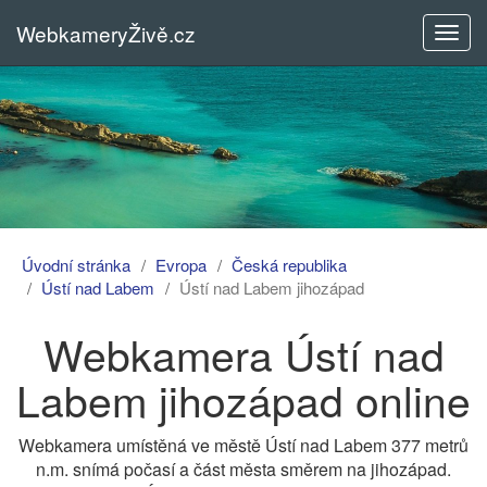
WebkameryŽivě.cz
Rozba
menu
Úvodní stránka
Evropa
Česká republika
Ústí nad Labem
Ústí nad Labem jihozápad
Webkamera Ústí nad
Labem jihozápad online
Webkamera umístěná ve městě Ústí nad Labem 377 metrů
n.m. snímá počasí a část města směrem na jihozápad.