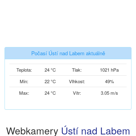
Počasí Ústí nad Labem aktuálně
Teplota:
24 °C
Tlak:
1021 hPa
Min:
22 °C
Vlhkost:
49%
Max:
24 °C
Vítr:
3.05 m/s
Webkamery
Ústí nad Labem