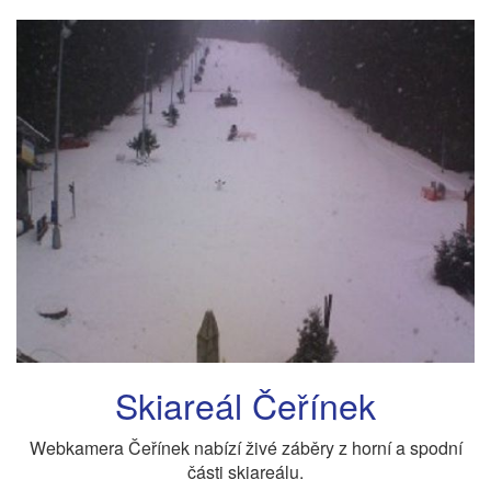
Skiareál Čeřínek
Webkamera Čeřínek nabízí živé záběry z horní a spodní
části skiareálu.