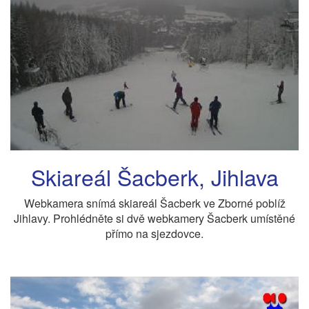
Skiareál Šacberk, Jihlava
Webkamera snímá skiareál Šacberk ve Zborné poblíž
Jihlavy. Prohlédněte si dvě webkamery Šacberk umístěné
přímo na sjezdovce.