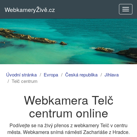
WebkameryŽivě.cz
Rozba
menu
Úvodní stránka
Evropa
Česká republika
Jihlava
Telč centrum
Webkamera Telč
centrum online
Podívejte se na živý přenos z webkamery Telč v centru
města. Webkamera snímá náměstí Zachariáše z Hradce.