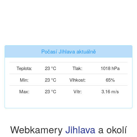
Počasí Jihlava aktuálně
Teplota:
23 °C
Tlak:
1018 hPa
Min:
23 °C
Vlhkost:
65%
Max:
23 °C
Vítr:
3.16 m/s
Webkamery
Jihlava
a okolí