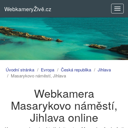
WebkameryŽivě.cz
Rozba
menu
Úvodní stránka
Evropa
Česká republika
Jihlava
Masarykovo náměstí, Jihlava
Webkamera
Masarykovo náměstí,
Jihlava online