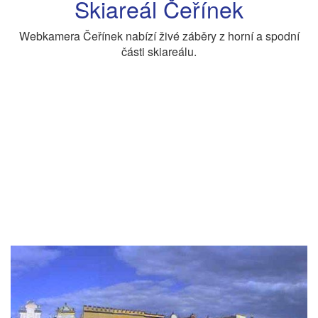
Skiareál Čeřínek
Webkamera Čeřínek nabízí živé záběry z horní a spodní
části skiareálu.