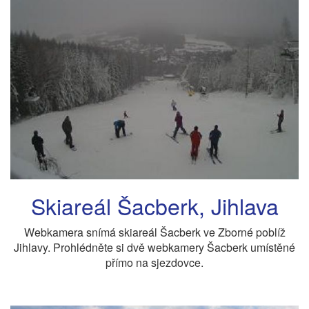
Skiareál Šacberk, Jihlava
Webkamera snímá skiareál Šacberk ve Zborné poblíž
Jihlavy. Prohlédněte si dvě webkamery Šacberk umístěné
přímo na sjezdovce.