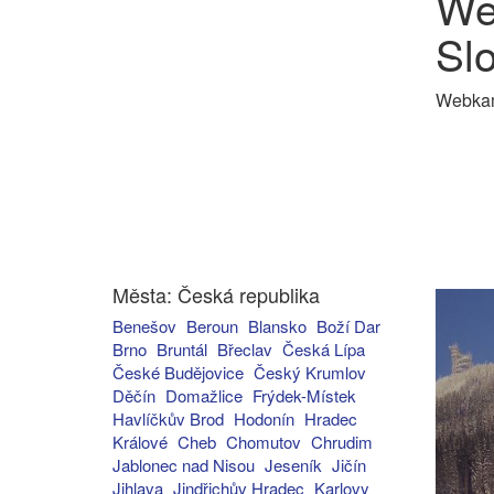
We
Sl
Webkame
Města: Česká republika
Benešov
Beroun
Blansko
Boží Dar
Brno
Bruntál
Břeclav
Česká Lípa
České Budějovice
Český Krumlov
Děčín
Domažlice
Frýdek-Místek
Havlíčkův Brod
Hodonín
Hradec
Králové
Cheb
Chomutov
Chrudim
Jablonec nad Nisou
Jeseník
Jičín
Jihlava
Jindřichův Hradec
Karlovy