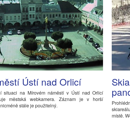
ěstí Ústí nad Orlicí
Skia
pan
ní situaci na Mírovém náměstí v Ústí nad Orlicí
uje městská webkamera. Záznam je v horší
Prohléd
, nicméně stále je použitelný.
skiareál
místě. W