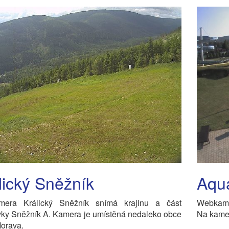
lický Sněžník
Aqua
era Králický Sněžník snímá krajinu a část
Webkame
vky Sněžník A. Kamera je umístěná nedaleko obce
Na kameř
orava.