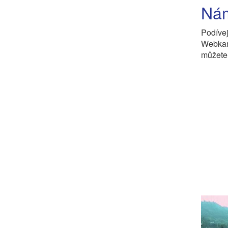
Nám
Podív
Webkam
můžete 