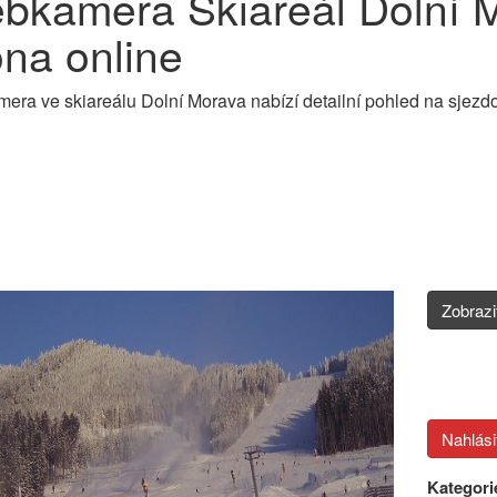
bkamera Skiareál Dolní M
ona online
ra ve skiareálu Dolní Morava nabízí detailní pohled na sjezd
Zobraz
Kategori