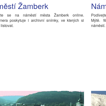
ěstí Žamberk
Nám
ejte se na náměstí města Žamberk online.
Podívejt
era poskytuje i archivní snímky, ve kterých si
Mýtě. W
listovat.
náměstí.