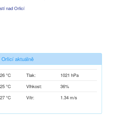
stí nad Orlicí
 Orlicí aktuálně
26 °C
Tlak:
1021 hPa
25 °C
Vlhkost:
36%
27 °C
Vítr:
1.34 m/s