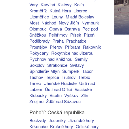
Vary
Karviná
Klatovy
Kolín
Kroměříž
Kutná Hora
Liberec
Litoměřice
Louny
Mladá Boleslav
Most
Náchod
Nový Jičín
Nymburk
Olomouc
Opava
Ostrava
Pec pod
Sněžkou
Pelhřimov
Písek
Plzeň
Poděbrady
Praha
Prachatice
Prostějov
Přerov
Příbram
Rakovník
Rokycany
Rokytnice nad Jizerou
Rychnov nad Kněžnou
Semily
Sokolov
Strakonice
Svitavy
Špindlerův Mlýn
Šumperk
Tábor
Tachov
Teplice
Trutnov
Třebíč
Třinec
Uherské Hradiště
Ústí nad
Labem
Ústí nad Orlicí
Valašské
Klobouky
Vsetín
Vyškov
Zlín
Znojmo
Žďár nad Sázavou
Pohoří: Česká republika
Beskydy
Jeseníky
Jizerské hory
Krkonoše
Krušné hory
Orlické hory