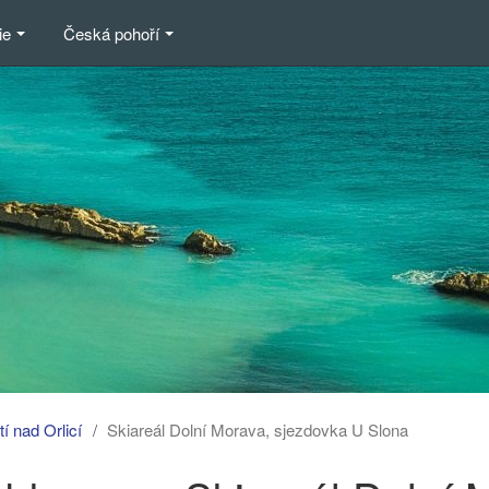
ie
Česká pohoří
í nad Orlicí
Skiareál Dolní Morava, sjezdovka U Slona