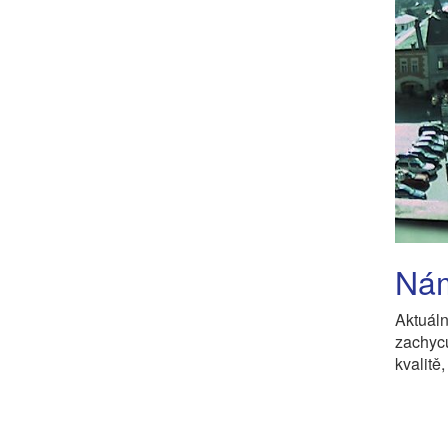
Nám
Aktuál
zachyc
kvalitě