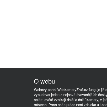
O webu
Webový portál WebkameryŽivě.cz funguje již od
vybudovat jeden z nejnavštěvovanějších český
celém světě vznikají další a další kamery, v ješ
místech. Proto naše práce není zdaleka u kon