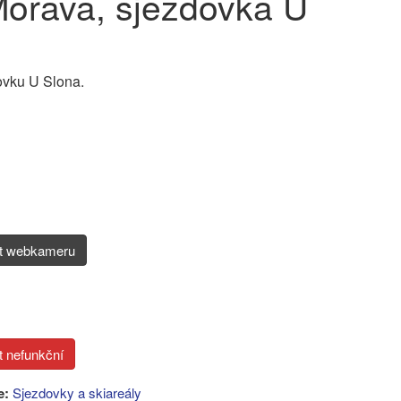
orava, sjezdovka U
ovku U Slona.
it webkameru
e:
Sjezdovky a skiareály