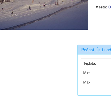
Město:
Ú
Počasí Ústí nad
Teplota:
Min:
Max: