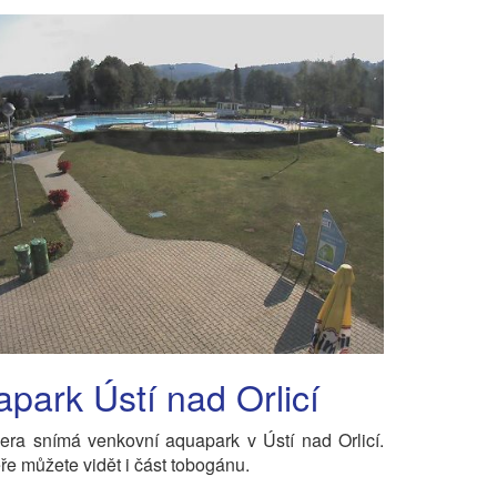
park Ústí nad Orlicí
ra snímá venkovní aquapark v Ústí nad Orlicí.
e můžete vidět i část tobogánu.