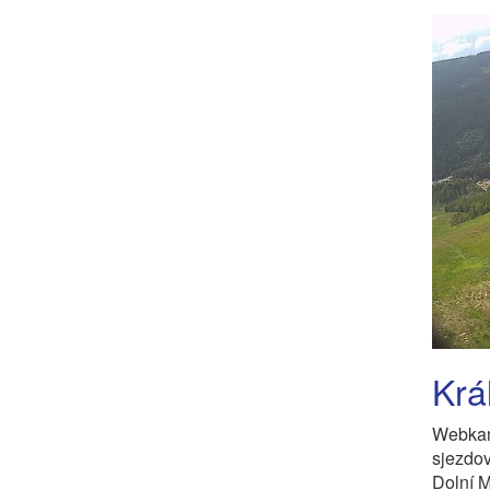
Krá
Webkam
sjezdo
Dolní M