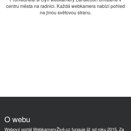
centru města na radnici. Každá webkamera nabízí pohled
na jinou světovou stranu.
O webu
Webový portál WebkameryŽivě.cz funguje již od roku 2015. Za