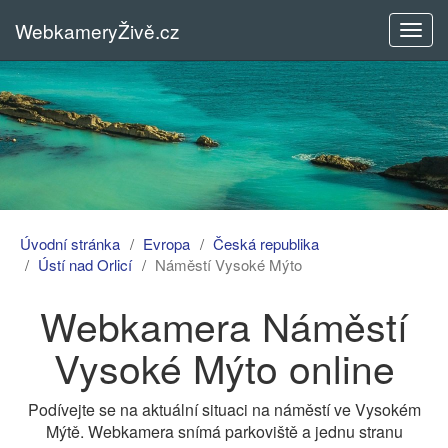
WebkameryŽivě.cz
Rozba
menu
Úvodní stránka
Evropa
Česká republika
Ústí nad Orlicí
Náměstí Vysoké Mýto
Webkamera Náměstí
Vysoké Mýto online
Podívejte se na aktuální situaci na náměstí ve Vysokém
Mýtě. Webkamera snímá parkoviště a jednu stranu