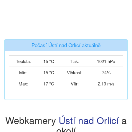
Počasí Ústí nad Orlicí aktuálně
Teplota:
15 °C
Tlak:
1021 hPa
Min:
15 °C
Vlhkost:
74%
Max:
17 °C
Vítr:
2.19 m/s
Webkamery
Ústí nad Orlicí
a
okolí