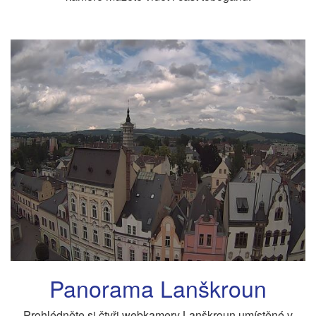
Panorama Lanškroun
Prohlédněte si čtyři webkamery Lanškroun umístěné v