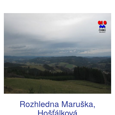
Rozhledna Maruška,
Hošťálková