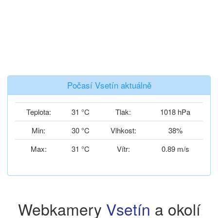
Počasí Vsetín aktuálně
Teplota:
31 °C
Tlak:
1018 hPa
Min:
30 °C
Vlhkost:
38%
Max:
31 °C
Vítr:
0.89 m/s
Webkamery
Vsetín
a okolí