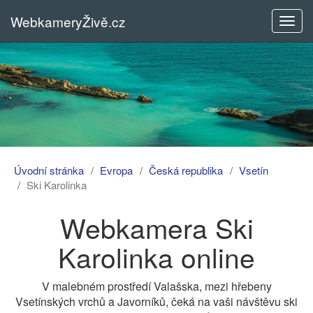
WebkameryŽivě.cz
Rozba
menu
Úvodní stránka
Evropa
Česká republika
Vsetín
Ski Karolinka
Webkamera Ski
Karolinka online
V malebném prostředí Valašska, mezi hřebeny
Vsetínských vrchů a Javorníků, čeká na vaši návštěvu ski