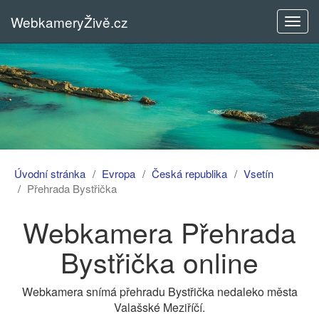
WebkameryŽivě.cz
Rozba
menu
Úvodní stránka
Evropa
Česká republika
Vsetín
Přehrada Bystřička
Webkamera Přehrada
Bystřička online
Webkamera snímá přehradu Bystřička nedaleko města
Valašské Meziříčí.