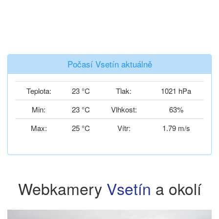
Počasí Vsetín aktuálně
Teplota:
23 °C
Tlak:
1021 hPa
Min:
23 °C
Vlhkost:
63%
Max:
25 °C
Vítr:
1.79 m/s
Webkamery
Vsetín
a okolí