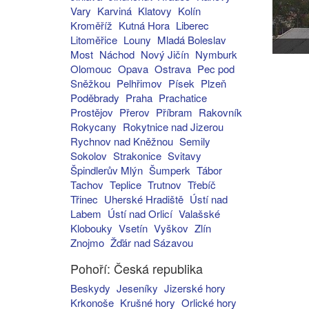
Vary
Karviná
Klatovy
Kolín
Kroměříž
Kutná Hora
Liberec
Litoměřice
Louny
Mladá Boleslav
Most
Náchod
Nový Jičín
Nymburk
Olomouc
Opava
Ostrava
Pec pod
Sněžkou
Pelhřimov
Písek
Plzeň
Poděbrady
Praha
Prachatice
Prostějov
Přerov
Příbram
Rakovník
Rokycany
Rokytnice nad Jizerou
Rychnov nad Kněžnou
Semily
Sokolov
Strakonice
Svitavy
Špindlerův Mlýn
Šumperk
Tábor
Tachov
Teplice
Trutnov
Třebíč
Třinec
Uherské Hradiště
Ústí nad
Labem
Ústí nad Orlicí
Valašské
Klobouky
Vsetín
Vyškov
Zlín
Znojmo
Žďár nad Sázavou
Pohoří: Česká republika
Beskydy
Jeseníky
Jizerské hory
Krkonoše
Krušné hory
Orlické hory