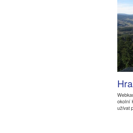
Hra
Webkam
okolní
užívat 