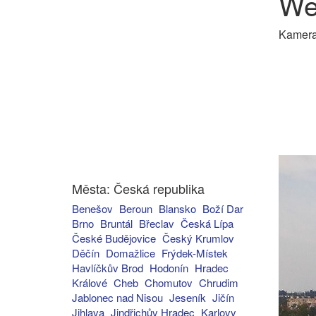
We
Kamera 
Města: Česká republika
Benešov
Beroun
Blansko
Boží Dar
Brno
Bruntál
Břeclav
Česká Lípa
České Budějovice
Český Krumlov
Děčín
Domažlice
Frýdek-Místek
Havlíčkův Brod
Hodonín
Hradec
Králové
Cheb
Chomutov
Chrudim
Jablonec nad Nisou
Jeseník
Jičín
Jihlava
Jindřichův Hradec
Karlovy