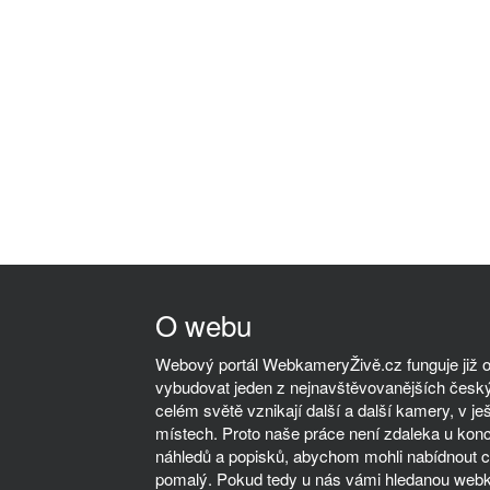
O webu
Webový portál WebkameryŽivě.cz funguje již od
vybudovat jeden z nejnavštěvovanějších český
celém světě vznikají další a další kamery, v ješ
místech. Proto naše práce není zdaleka u kon
náhledů a popisků, abychom mohli nabídnout co
pomalý. Pokud tedy u nás vámi hledanou webka