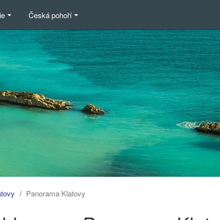
ie
Česká pohoří
atovy
Panorama Klatovy