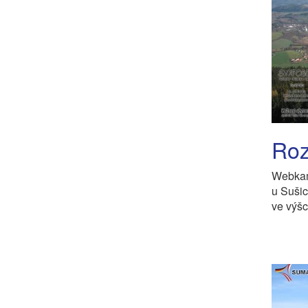
Roz
Webkam
u Suši
ve výšc