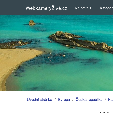
WebkameryŽivě.cz
Nejnovější
Kategor
Úvodní stránka
Evropa
Česká republika
Kl