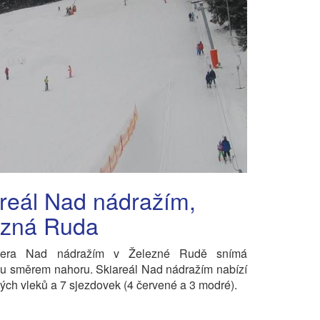
reál Nad nádražím,
ezná Ruda
era Nad nádražím v Železné Rudě snímá
u směrem nahoru. Skiareál Nad nádražím nabízí
kých vleků a 7 sjezdovek (4 červené a 3 modré).