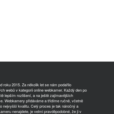
 roku 2015. Za několik let se nám podařilo
ch webů v kategorii online webkamer. Každý den po
tě lepším rozlišení, a na ještě zajímavějších
ce. Webkamery přidáváme a třídíme ručně, včetně
 nejvyšší kvalitu. Celý proces je tak náročný a
meru nenajdete, je velmi pravděpodobné, že ji v