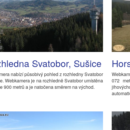
hledna Svatobor, Sušice
Hor
era nabízí působivý pohled z rozhledny Svatobor
Webkame
ce. Webkamera je na rozhledně Svatobor umístěna
072 met
e 900 metrů a je natočena směrem na východ.
jihový
automati