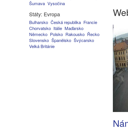
Šumava
Vysočina
We
Státy: Evropa
Bulharsko
Česká republika
Francie
Chorvatsko
Itálie
Maďarsko
Německo
Polsko
Rakousko
Řecko
Slovensko
Španělsko
Švýcarsko
Velká Británie
Nám