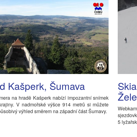
d Kašperk, Šumava
Skia
Žel
era na hradě Kašperk nabízí impozantní snímek
 krajiny. V nadmořské výšce 914 metrů si můžete
Webkam
působivý výhled směrem na západní část Šumavy.
sjezdovk
5 lyžařs