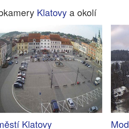
bkamery
Klatovy
a okolí
ěstí Klatovy
Mod