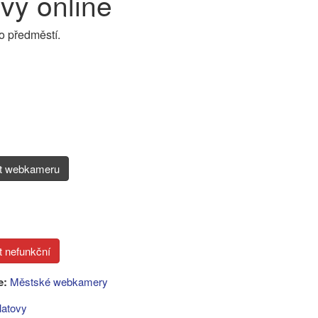
y online
o předměstí.
it webkameru
e:
Městské webkamery
latovy