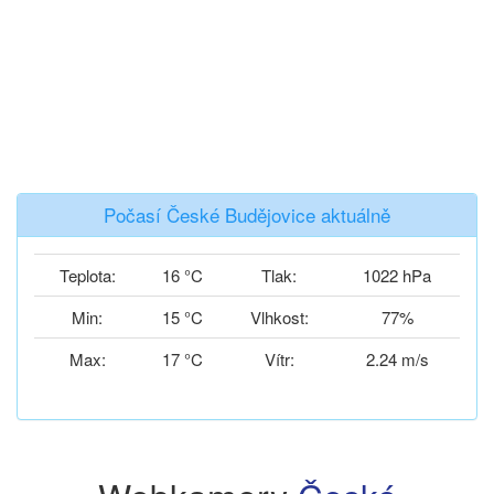
Počasí České Budějovice aktuálně
Teplota:
16 °C
Tlak:
1022 hPa
Min:
15 °C
Vlhkost:
77%
Max:
17 °C
Vítr:
2.24 m/s