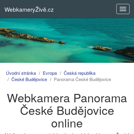
WebkameryŽivě.cz
Rozba
menu
Úvodní stránka
Evropa
Česká republika
České Budějovice
Panorama České Budějovice
Webkamera Panorama
České Budějovice
online