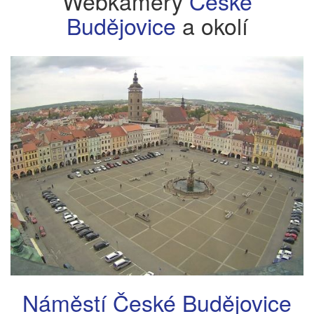
Webkamery
České
Budějovice
a okolí
Náměstí České Budějovice