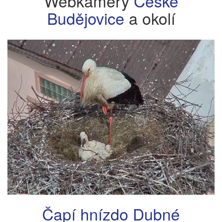
Webkamery
České
Budějovice
a okolí
Čapí hnízdo Dubné