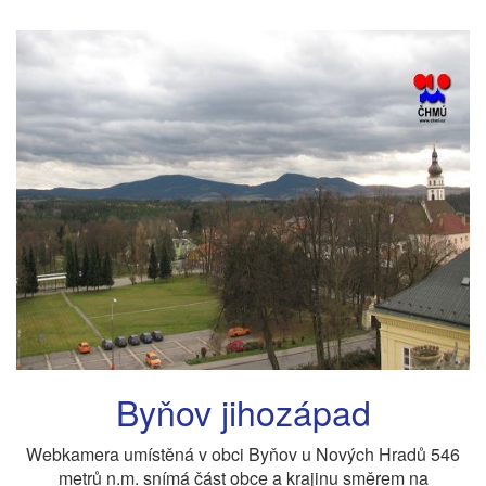
Byňov jihozápad
Webkamera umístěná v obci Byňov u Nových Hradů 546
metrů n.m. snímá část obce a krajinu směrem na