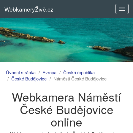
WebkameryŽivě.cz
Rozba
menu
Úvodní stránka
Evropa
Česká republika
České Budějovice
Náměstí České Budějovice
Webkamera Náměstí
České Budějovice
online