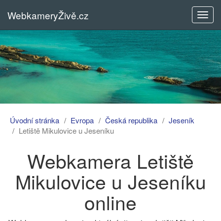
WebkameryŽivě.cz
Rozba
menu
Úvodní stránka
Evropa
Česká republika
Jeseník
Letiště Mikulovice u Jeseníku
Webkamera Letiště
Mikulovice u Jeseníku
online