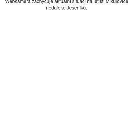
Webkamera zachycuje aktuální situaci na letišti Mikulovice
nedaleko Jeseníku.