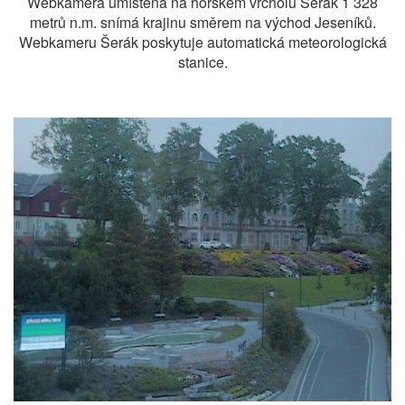
Webkamera umístěná na horském vrcholu Šerák 1 328
metrů n.m. snímá krajinu směrem na východ Jeseníků.
Webkameru Šerák poskytuje automatická meteorologická
stanice.