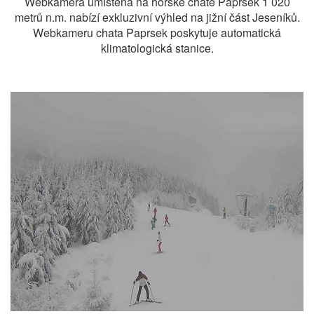
Webkamera umístěná na horské chatě Paprsek 1 020
metrů n.m. nabízí exkluzivní výhled na jižní část Jeseníků.
Webkameru chata Paprsek poskytuje automatická
klimatologická stanice.