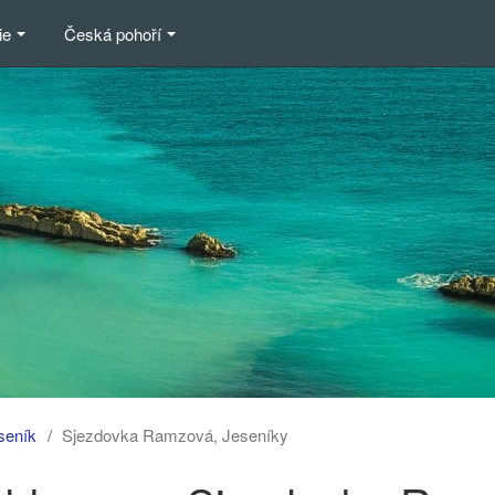
ie
Česká pohoří
seník
Sjezdovka Ramzová, Jeseníky