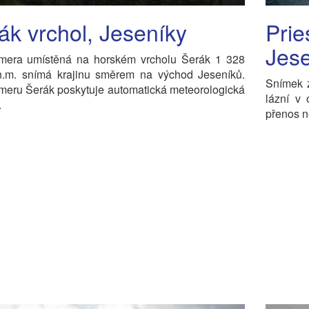
ák vrchol, Jeseníky
Prie
Jes
era umístěná na horském vrcholu Šerák 1 328
n.m. snímá krajinu směrem na východ Jeseníků.
Snímek z
eru Šerák poskytuje automatická meteorologická
lázní v
.
přenos n