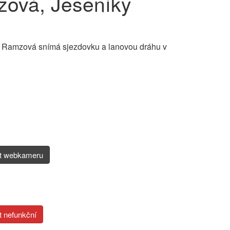
ová, Jeseníky
a Ramzová snímá sjezdovku a lanovou dráhu v
it webkameru