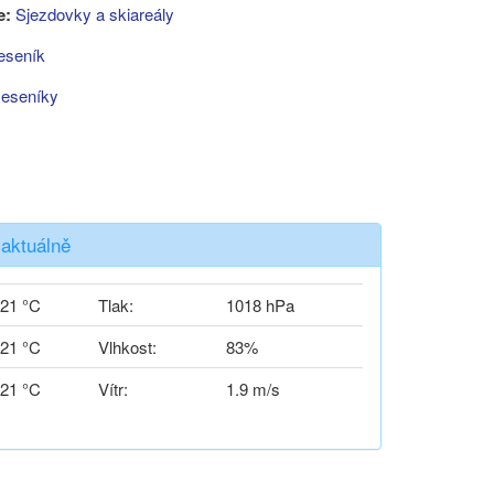
e:
Sjezdovky a skiareály
eseník
Jeseníky
 aktuálně
21 °C
Tlak:
1018 hPa
21 °C
Vlhkost:
83%
21 °C
Vítr:
1.9 m/s