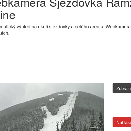
bkamera Sjezdovka Ramz
ine
matický výhled na okolí sjezdovky a celého areálu. Webkamer
kách.
Zobraz