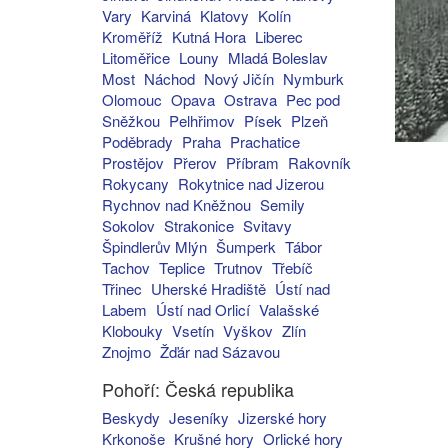
Vary
Karviná
Klatovy
Kolín
Kroměříž
Kutná Hora
Liberec
Litoměřice
Louny
Mladá Boleslav
Most
Náchod
Nový Jičín
Nymburk
Olomouc
Opava
Ostrava
Pec pod
Sněžkou
Pelhřimov
Písek
Plzeň
Poděbrady
Praha
Prachatice
Prostějov
Přerov
Příbram
Rakovník
Rokycany
Rokytnice nad Jizerou
Rychnov nad Kněžnou
Semily
Sokolov
Strakonice
Svitavy
Špindlerův Mlýn
Šumperk
Tábor
Tachov
Teplice
Trutnov
Třebíč
Třinec
Uherské Hradiště
Ústí nad
Labem
Ústí nad Orlicí
Valašské
Klobouky
Vsetín
Vyškov
Zlín
Znojmo
Žďár nad Sázavou
Pohoří: Česká republika
Beskydy
Jeseníky
Jizerské hory
Krkonoše
Krušné hory
Orlické hory