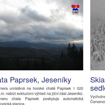
ta Paprsek, Jeseníky
Skia
sedl
era umístěná na horské chatě Paprsek 1 020
.m. nabízí exkluzivní výhled na jižní část Jeseníků.
Vychut
meru chata Paprsek poskytuje automatická
Červeno
logická stanice.