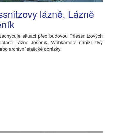
ssnitzovy lázně, Lázně
eník
achycuje situaci před budovou Priessnitzových
 oblasti Lázně Jeseník. Webkamera nabízí živý
ebo archivní statické obrázky.