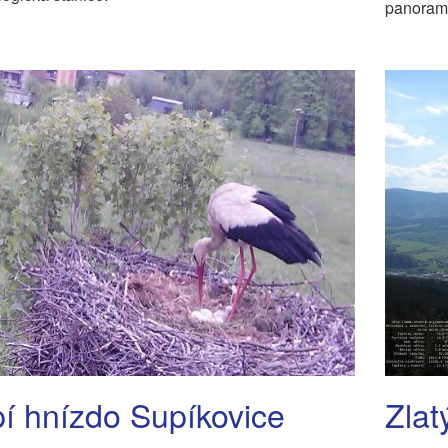
panorama
í hnízdo Supíkovice
Zlat