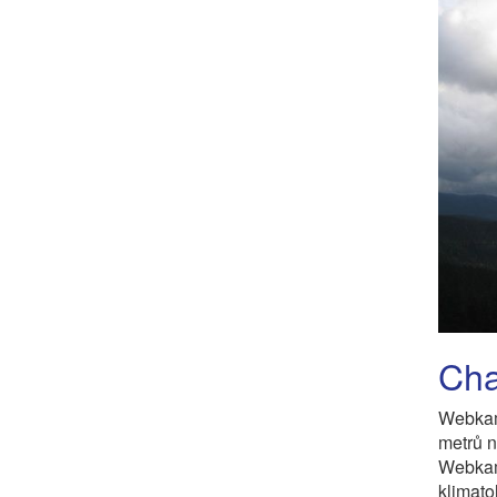
Cha
Webkam
metrů n
Webka
klimato