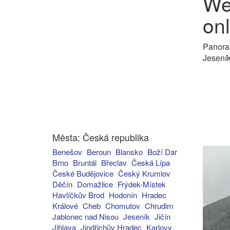
We
onl
Panora
Jesení
Města: Česká republika
Benešov
Beroun
Blansko
Boží Dar
Brno
Bruntál
Břeclav
Česká Lípa
České Budějovice
Český Krumlov
Děčín
Domažlice
Frýdek-Místek
Havlíčkův Brod
Hodonín
Hradec
Králové
Cheb
Chomutov
Chrudim
Jablonec nad Nisou
Jeseník
Jičín
Jihlava
Jindřichův Hradec
Karlovy