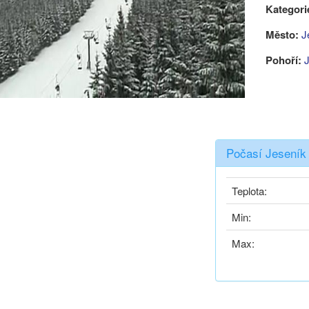
Kategori
Město:
J
Pohoří:
Počasí Jeseník
Teplota:
Min:
Max: