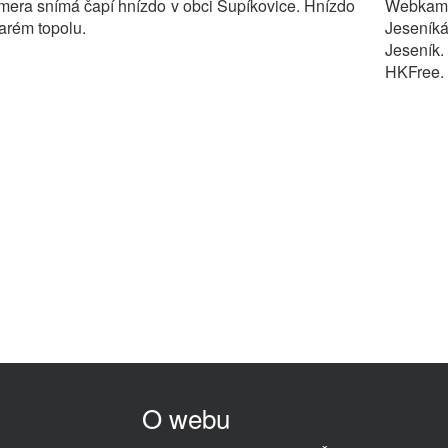
era snímá čapí hnízdo v obci Supíkovice. Hnízdo
Webkam
tarém topolu.
Jeseník
Jeseník
HKFree.
O webu