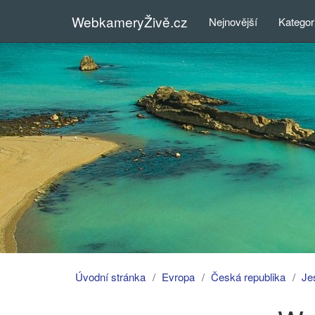
WebkameryŽivě.cz
Nejnovější
Kategor
Úvodní stránka
Evropa
Česká republika
Je