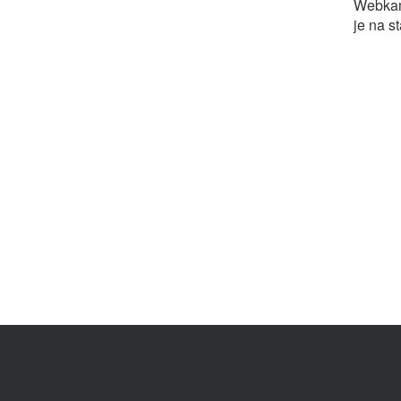
Webkam
je na s