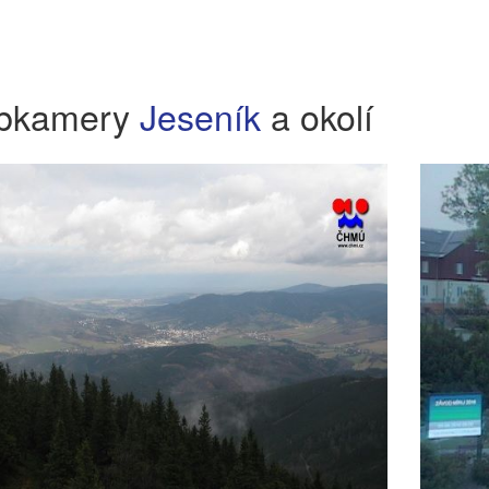
bkamery
Jeseník
a okolí