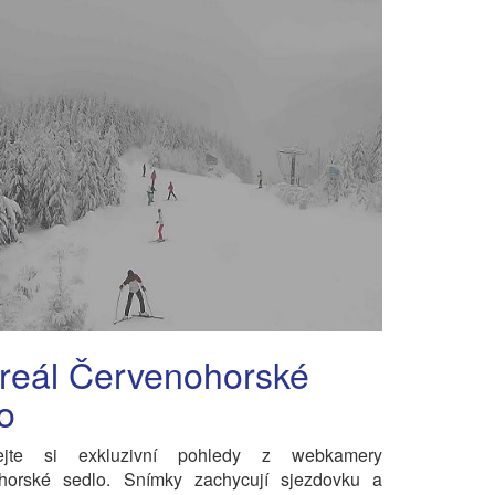
reál Červenohorské
o
nejte si exkluzivní pohledy z webkamery
horské sedlo. Snímky zachycují sjezdovku a