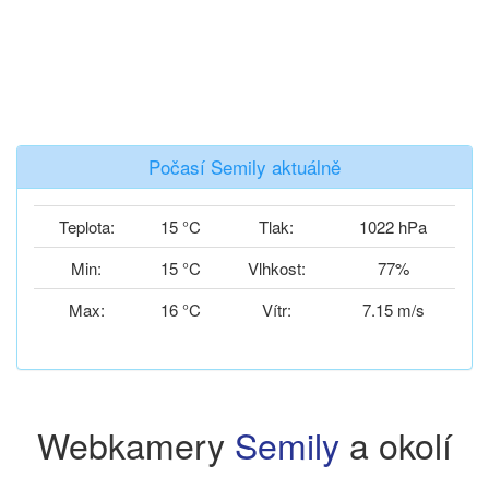
Počasí Semily aktuálně
Teplota:
15 °C
Tlak:
1022 hPa
Min:
15 °C
Vlhkost:
77%
Max:
16 °C
Vítr:
7.15 m/s
Webkamery
Semily
a okolí