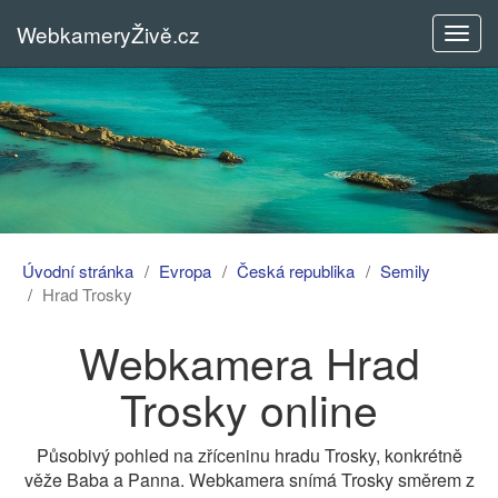
WebkameryŽivě.cz
Rozba
menu
Úvodní stránka
Evropa
Česká republika
Semily
Hrad Trosky
Webkamera Hrad
Trosky online
Působivý pohled na zříceninu hradu Trosky, konkrétně
věže Baba a Panna. Webkamera snímá Trosky směrem z