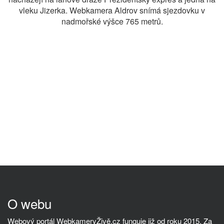
vleku Jizerka. Webkamera Aldrov snímá sjezdovku v
nadmořské výšce 765 metrů.
O webu
Webový portál WebkameryŽivě.cz funguje již od roku 2015. Za