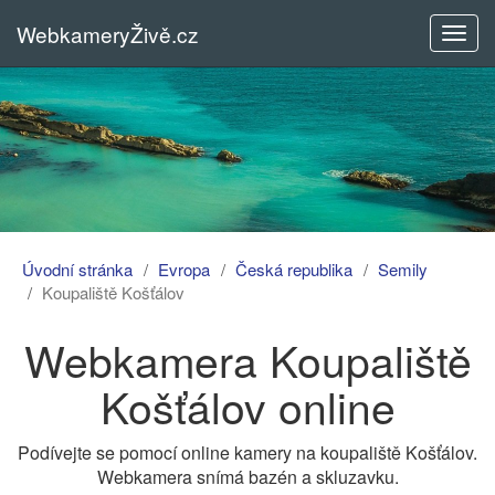
WebkameryŽivě.cz
Rozba
menu
Úvodní stránka
Evropa
Česká republika
Semily
Koupaliště Košťálov
Webkamera Koupaliště
Košťálov online
Podívejte se pomocí online kamery na koupaliště Košťálov.
Webkamera snímá bazén a skluzavku.