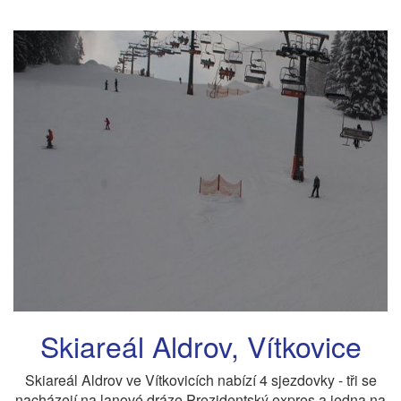
Skiareál Aldrov, Vítkovice
Skiareál Aldrov ve Vítkovicích nabízí 4 sjezdovky - tři se
nacházejí na lanové dráze Prezidentský expres a jedna na