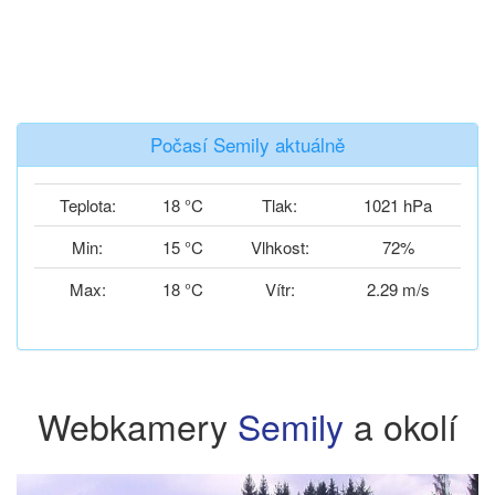
Počasí Semily aktuálně
Teplota:
18 °C
Tlak:
1021 hPa
Min:
15 °C
Vlhkost:
72%
Max:
18 °C
Vítr:
2.29 m/s
Webkamery
Semily
a okolí