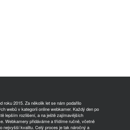
 roku 2015. Za několik let se nám podařilo
ch webů v kategorii online webkamer. Každý den po
tě lepším rozlišení, a na ještě zajímavějších
ce. Webkamery přidáváme a třídíme ručně, včetně
 nejvyšší kvalitu. Celý proces je tak náročný a