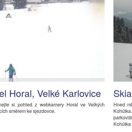
el Horal, Velké Karlovice
Skia
nejte si pohled z webkamery Horal ve Velkých
Hned ně
cích směrem ke sjezdovce.
Kohútka.
parkovi
Kohútka 