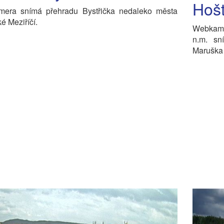
Hošť
era snímá přehradu Bystřička nedaleko města
é Meziříčí.
Webkame
n.m. sn
Maruška 