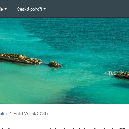
ie
Česká pohoří
etín
Hotel Vsácký Cáb