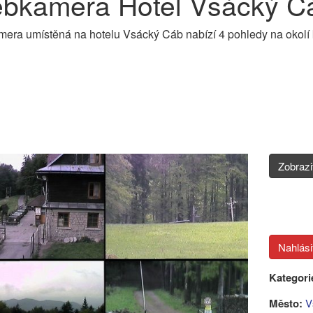
bkamera Hotel Vsácký Cá
ra umístěná na hotelu Vsácký Cáb nabízí 4 pohledy na okolí
Zobraz
Kategori
Město:
V