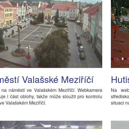
ěstí Valašské Meziříčí
Huti
 na náměstí ve Valašském Meziříčí. Webkamera
Na webk
je i část oblohy, takže může sloužit pro kontrolu
středisk
ve Valašském Meziříčí.
situaci n