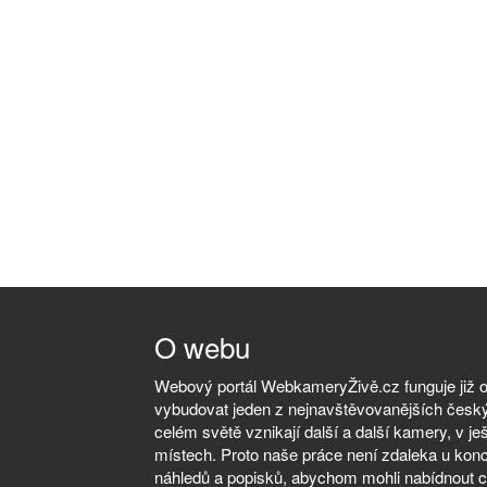
O webu
Webový portál WebkameryŽivě.cz funguje již od
vybudovat jeden z nejnavštěvovanějších český
celém světě vznikají další a další kamery, v ješ
místech. Proto naše práce není zdaleka u kon
náhledů a popisků, abychom mohli nabídnout co