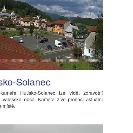
sko-Solanec
ameře Hutisko-Solanec lze vidět zdravotní
o valašské obce. Kamera živě přenáší aktuální
a místě.