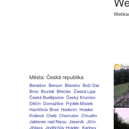
We
Webkame
Města: Česká republika
Benešov
Beroun
Blansko
Boží Dar
Brno
Bruntál
Břeclav
Česká Lípa
České Budějovice
Český Krumlov
Děčín
Domažlice
Frýdek-Místek
Havlíčkův Brod
Hodonín
Hradec
Králové
Cheb
Chomutov
Chrudim
Jablonec nad Nisou
Jeseník
Jičín
Jihlava
Jindřichův Hradec
Karlovy