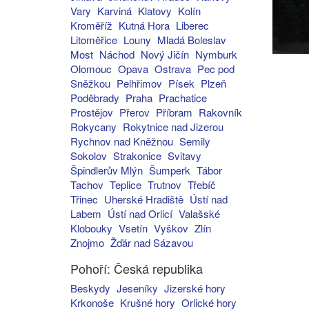
Vary
Karviná
Klatovy
Kolín
Kroměříž
Kutná Hora
Liberec
Litoměřice
Louny
Mladá Boleslav
Most
Náchod
Nový Jičín
Nymburk
Olomouc
Opava
Ostrava
Pec pod
Sněžkou
Pelhřimov
Písek
Plzeň
Poděbrady
Praha
Prachatice
Prostějov
Přerov
Příbram
Rakovník
Rokycany
Rokytnice nad Jizerou
Rychnov nad Kněžnou
Semily
Sokolov
Strakonice
Svitavy
Špindlerův Mlýn
Šumperk
Tábor
Tachov
Teplice
Trutnov
Třebíč
Třinec
Uherské Hradiště
Ústí nad
Labem
Ústí nad Orlicí
Valašské
Klobouky
Vsetín
Vyškov
Zlín
Znojmo
Žďár nad Sázavou
Pohoří: Česká republika
Beskydy
Jeseníky
Jizerské hory
Krkonoše
Krušné hory
Orlické hory