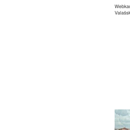
Webkam
Valašsk