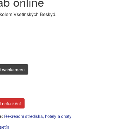
b online
 kolem Vsetínských Beskyd.
it webkameru
e:
Rekreační střediska, hotely a chaty
setín