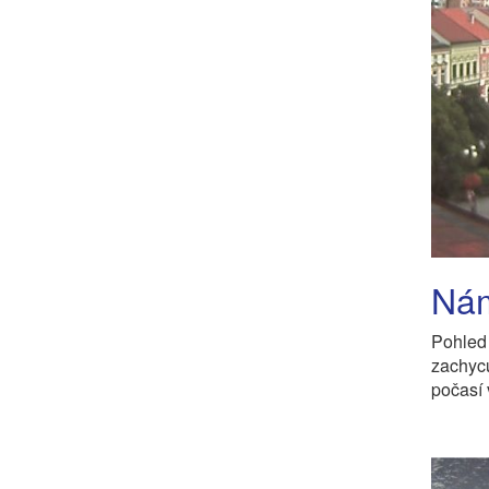
Nám
Pohled
zachycu
počasí 