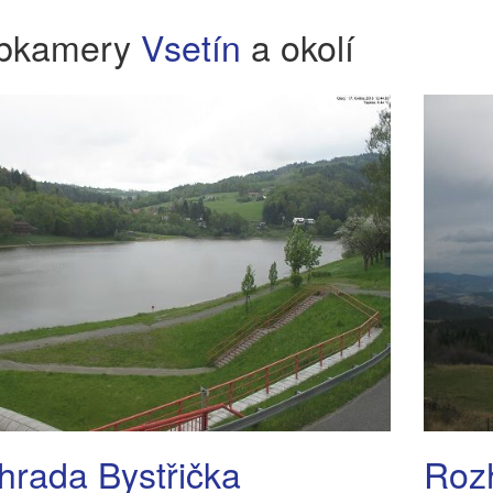
bkamery
Vsetín
a okolí
hrada Bystřička
Roz