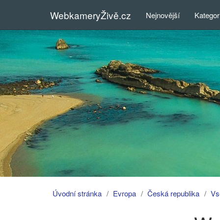
WebkameryŽivě.cz
Nejnovější
Kategor
Úvodní stránka
Evropa
Česká republika
Vs