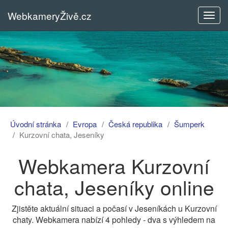
WebkameryŽivě.cz
Rozba
menu
Úvodní stránka
Evropa
Česká republika
Šumperk
Kurzovní chata, Jeseníky
Webkamera Kurzovní
chata, Jeseníky online
Zjistěte aktuální situaci a počasí v Jeseníkách u Kurzovní
chaty. Webkamera nabízí 4 pohledy - dva s výhledem na