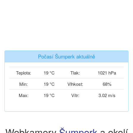
Počasí Šumperk aktuálně
Teplota:
19 °C
Tlak:
1021 hPa
Min:
19 °C
Vlhkost:
68%
Max:
19 °C
Vítr:
3.02 m/s
Webkamery
Šumperk
a okolí