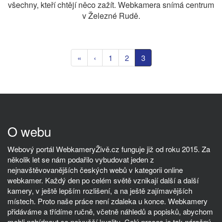
všechny, kteří chtějí něco zažít. Webkamera snímá centrum
v Železné Rudě.
«
‹
1
2
3
O webu
Webový portál WebkameryŽivě.cz funguje již od roku 2015. Za
několik let se nám podařilo vybudovat jeden z
nejnavštěvovanějších českých webů v kategorii online
webkamer. Každý den po celém světě vznikají další a další
kamery, v ještě lepším rozlišení, a na ještě zajímavějších
místech. Proto naše práce není zdaleka u konce. Webkamery
přidáváme a třídíme ručně, včetně náhledů a popisků, abychom
mohli nabídnout co nejvyšší kvalitu. Celý proces je tak náročný