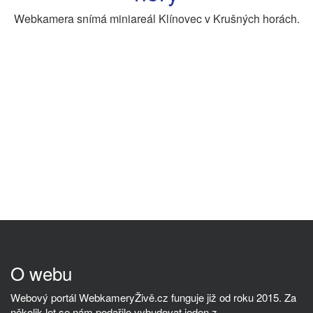
Webkamera snímá miniareál Klínovec v Krušných horách.
O webu
Webový portál WebkameryŽivě.cz funguje již od roku 2015. Za
několik let se nám podařilo vybudovat jeden z