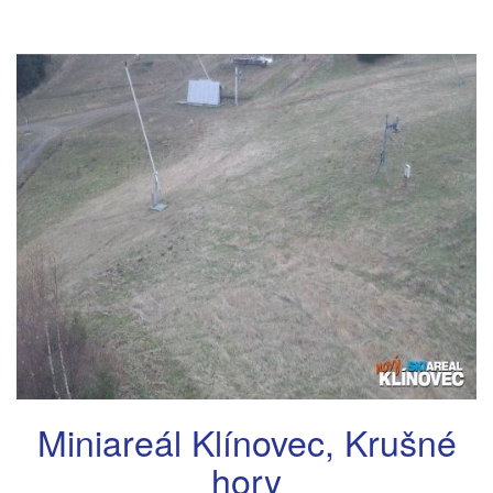
Miniareál Klínovec, Krušné
hory