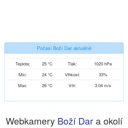
Počasí Boží Dar aktuálně
Teplota:
25 °C
Tlak:
1020 hPa
Min:
24 °C
Vlhkost:
33%
Max:
26 °C
Vítr:
3.04 m/s
Webkamery
Boží Dar
a okolí