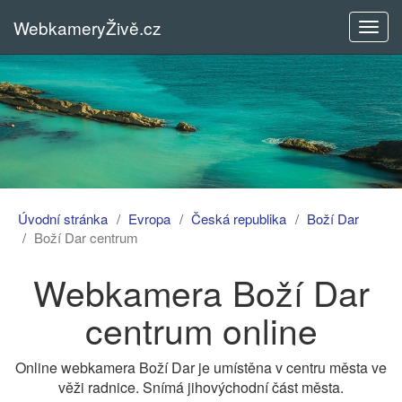
WebkameryŽivě.cz
Rozba
menu
Úvodní stránka
Evropa
Česká republika
Boží Dar
Boží Dar centrum
Webkamera Boží Dar
centrum online
Online webkamera Boží Dar je umístěna v centru města ve
věži radnice. Snímá jihovýchodní část města.