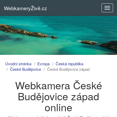
WebkameryŽivě.cz
Rozba
menu
Úvodní stránka
Evropa
Česká republika
České Budějovice
České Budějovice západ
Webkamera České
Budějovice západ
online