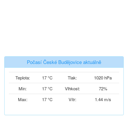
Počasí České Budějovice aktuálně
Teplota:
17 °C
Tlak:
1020 hPa
Min:
17 °C
Vlhkost:
72%
Max:
17 °C
Vítr:
1.44 m/s