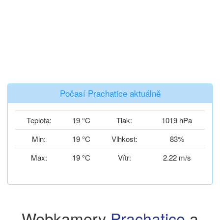
Počasí Prachatice aktuálně
Teplota:
19 °C
Tlak:
1019 hPa
Min:
19 °C
Vlhkost:
83%
Max:
19 °C
Vítr:
2.22 m/s
Webkamery
Prachatice
a