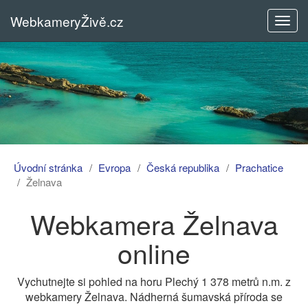
WebkameryŽivě.cz
Rozba
menu
Úvodní stránka
Evropa
Česká republika
Prachatice
Želnava
Webkamera Želnava
online
Vychutnejte si pohled na horu Plechý 1 378 metrů n.m. z
webkamery Želnava. Nádherná šumavská příroda se