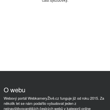
část sjezdovky.
O webu
Webový portál WebkameryŽivě.cz funguje již od roku 2015. Za
několik let se nám podařilo vybudovat jeden z
nejnavštěvovanějších českých webů v kategorii online