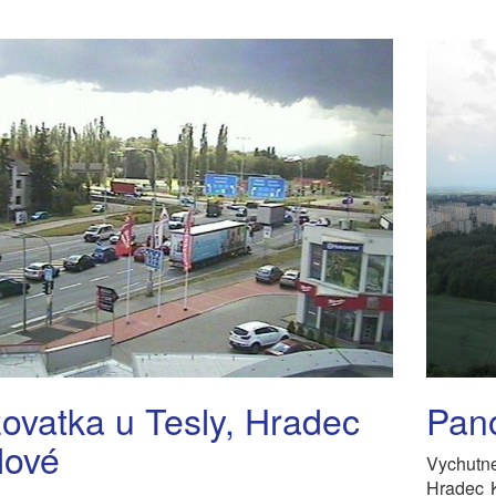
žovatka u Tesly, Hradec
Pan
lové
Vychutn
Hradec K