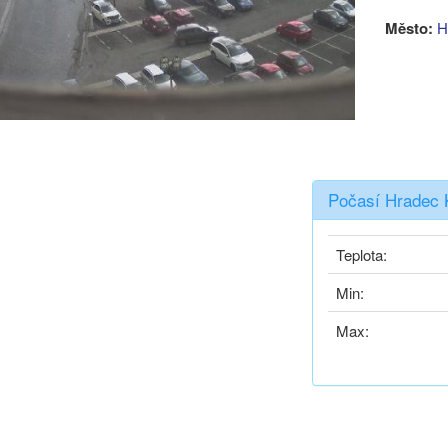
Město:
H
Počasí Hradec 
Teplota:
Min:
Max: