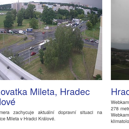
žovatka Mileta, Hradec
Hrad
lové
Webkame
278 met
era zachycuje aktuální dopravní situaci na
Webkame
tce Mileta v Hradci Králové.
klimatol