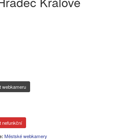
Hradec Králové
it webkameru
e:
Městské webkamery