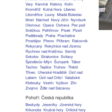
Vary
Karviná
Klatovy
Kolín
Kroměříž
Kutná Hora
Liberec
Litoměřice
Louny
Mladá Boleslav
Most
Náchod
Nový Jičín
Nymburk
Olomouc
Opava
Ostrava
Pec pod
Sněžkou
Pelhřimov
Písek
Plzeň
Poděbrady
Praha
Prachatice
Prostějov
Přerov
Příbram
Rakovník
Rokycany
Rokytnice nad Jizerou
Rychnov nad Kněžnou
Semily
Sokolov
Strakonice
Svitavy
Špindlerův Mlýn
Šumperk
Tábor
Tachov
Teplice
Trutnov
Třebíč
Třinec
Uherské Hradiště
Ústí nad
Labem
Ústí nad Orlicí
Valašské
Klobouky
Vsetín
Vyškov
Zlín
Znojmo
Žďár nad Sázavou
Pohoří: Česká republika
Beskydy
Jeseníky
Jizerské hory
Krkonoše
Krušné hory
Orlické hory