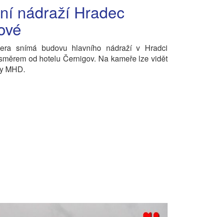
ní nádraží Hradec
ové
ra snímá budovu hlavního nádraží v Hradci
směrem od hotelu Černigov. Na kameře lze vidět
ky MHD.