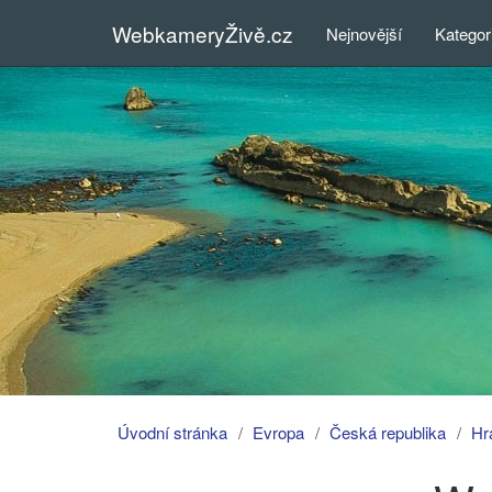
WebkameryŽivě.cz
Nejnovější
Kategor
Úvodní stránka
Evropa
Česká republika
Hr