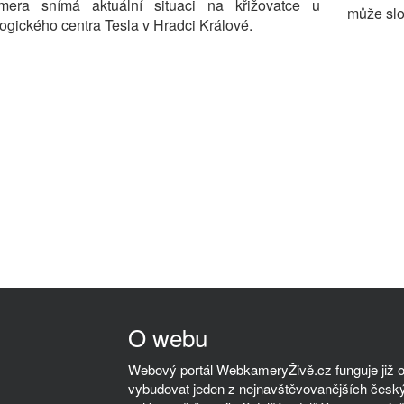
era snímá aktuální situaci na křižovatce u
může slou
ogického centra Tesla v Hradci Králové.
O webu
Webový portál WebkameryŽivě.cz funguje již od
vybudovat jeden z nejnavštěvovanějších český