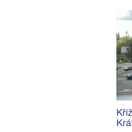
Kři
Krá