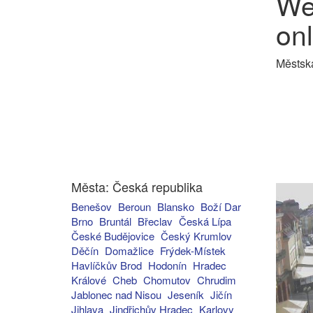
We
onl
Městsk
Města: Česká republika
Benešov
Beroun
Blansko
Boží Dar
Brno
Bruntál
Břeclav
Česká Lípa
České Budějovice
Český Krumlov
Děčín
Domažlice
Frýdek-Místek
Havlíčkův Brod
Hodonín
Hradec
Králové
Cheb
Chomutov
Chrudim
Jablonec nad Nisou
Jeseník
Jičín
Jihlava
Jindřichův Hradec
Karlovy