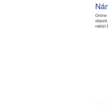
Nám
Online
objezd
nabízí 