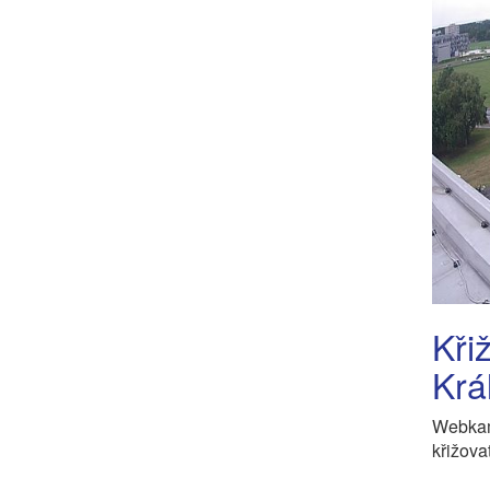
Kři
Krá
Webkam
křižova