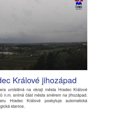
ec Králové jihozápad
ra umístěná na okraji města Hradec Králové
rů n.m. snímá část města směrem na jihozápad.
ru Hradec Králové poskytuje automatická
ogická stanice.