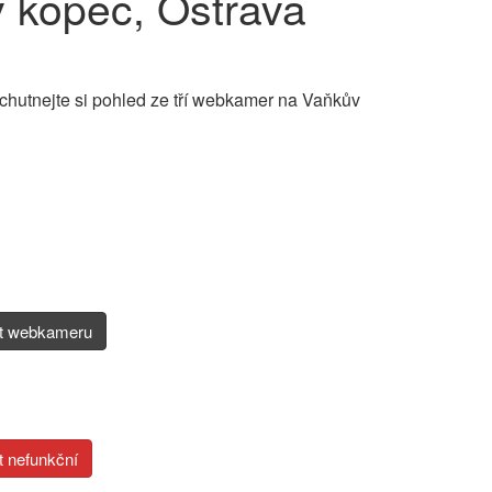
 kopec, Ostrava
hutnejte si pohled ze tří webkamer na Vaňkův
it webkameru