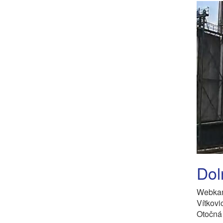
Dol
Webkam
Vítkovi
Otočná 