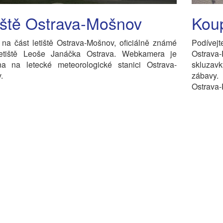
iště Ostrava-Mošnov
Koup
na část letiště Ostrava-Mošnov, oficiálně známé
Podívej
etiště Leoše Janáčka Ostrava. Webkamera je
Ostrava
na na letecké meteorologické stanici Ostrava-
skluzav
.
zábavy.
Ostrava-