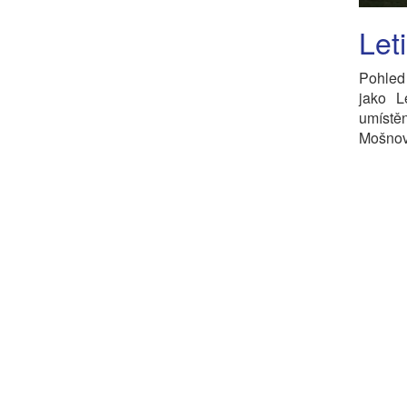
Let
Pohled 
jako L
umístě
Mošnov