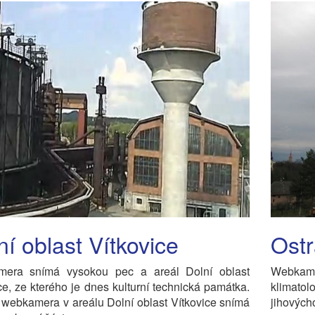
ní oblast Vítkovice
Ostr
era snímá vysokou pec a areál Dolní oblast
Webkame
ce, ze kterého je dnes kulturní technická památka.
klimato
webkamera v areálu Dolní oblast Vítkovice snímá
jihových