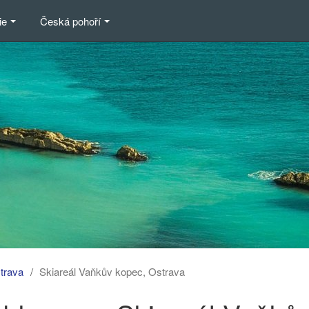
ie
Česká pohoří
trava
Skiareál Vaňkův kopec, Ostrava