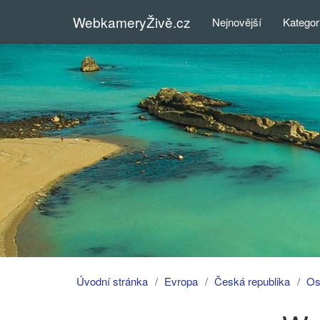
WebkameryŽivě.cz
Nejnovější
Kategor
Úvodní stránka
Evropa
Česká republika
Os