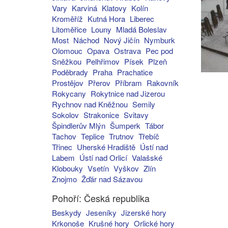
Vary
Karviná
Klatovy
Kolín
Kroměříž
Kutná Hora
Liberec
Litoměřice
Louny
Mladá Boleslav
Most
Náchod
Nový Jičín
Nymburk
Olomouc
Opava
Ostrava
Pec pod
Sněžkou
Pelhřimov
Písek
Plzeň
Poděbrady
Praha
Prachatice
Prostějov
Přerov
Příbram
Rakovník
Rokycany
Rokytnice nad Jizerou
Rychnov nad Kněžnou
Semily
Sokolov
Strakonice
Svitavy
Špindlerův Mlýn
Šumperk
Tábor
Tachov
Teplice
Trutnov
Třebíč
Třinec
Uherské Hradiště
Ústí nad
Labem
Ústí nad Orlicí
Valašské
Klobouky
Vsetín
Vyškov
Zlín
Znojmo
Žďár nad Sázavou
Pohoří: Česká republika
Beskydy
Jeseníky
Jizerské hory
Krkonoše
Krušné hory
Orlické hory