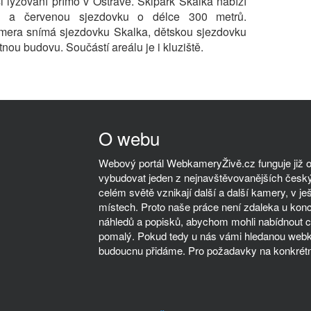
si lyžování přímo v Ostravě. Skipark Skalka nabízí
 a červenou sjezdovku o délce 300 metrů.
era snímá sjezdovku Skalka, dětskou sjezdovku
nou budovu. Součástí areálu je i kluziště.
O webu
Webový portál WebkameryŽivě.cz funguje již od
vybudovat jeden z nejnavštěvovanějších český
celém světě vznikají další a další kamery, v ješ
místech. Proto naše práce není zdaleka u kon
náhledů a popisků, abychom mohli nabídnout co
pomalý. Pokud tedy u nás vámi hledanou webka
budoucnu přidáme. Pro požadavky na konkrétn