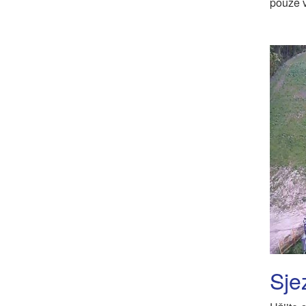
pouze v
Sje