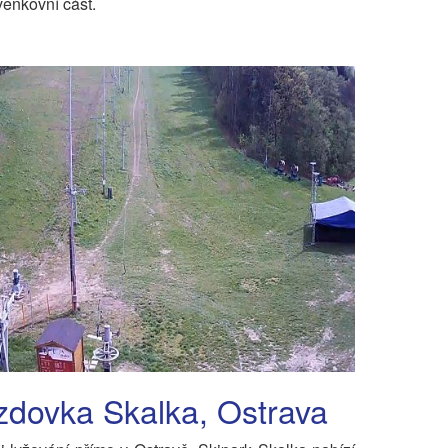
enkovní část.
zdovka Skalka, Ostrava