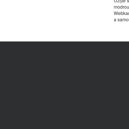
Užijte 
modrou
Webkam
a samot