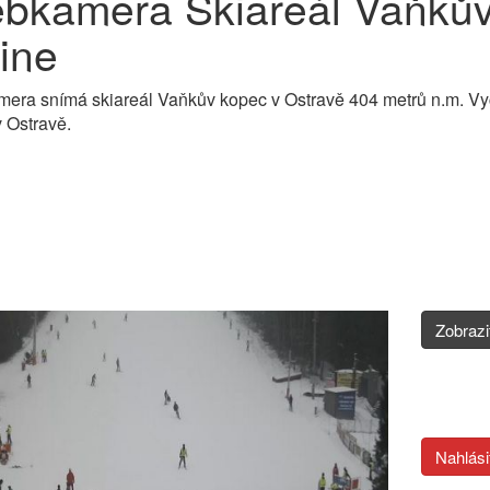
bkamera Skiareál Vaňkův
ine
ra snímá skiareál Vaňkův kopec v Ostravě 404 metrů n.m. Vyc
 Ostravě.
Zobraz