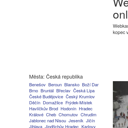
We
onl
Webkame
kopec v
Města: Česká republika
Benešov
Beroun
Blansko
Boží Dar
Brno
Bruntál
Břeclav
Česká Lípa
České Budějovice
Český Krumlov
Děčín
Domažlice
Frýdek-Místek
Havlíčkův Brod
Hodonín
Hradec
Králové
Cheb
Chomutov
Chrudim
Jablonec nad Nisou
Jeseník
Jičín
Jihlava
Jindřichův Hradec
Karlovy