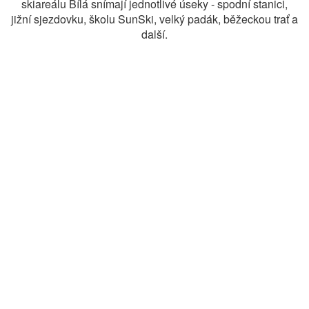
skiareálu Bílá snímají jednotlivé úseky - spodní stanici,
jižní sjezdovku, školu SunSki, velký padák, běžeckou trať a
další.