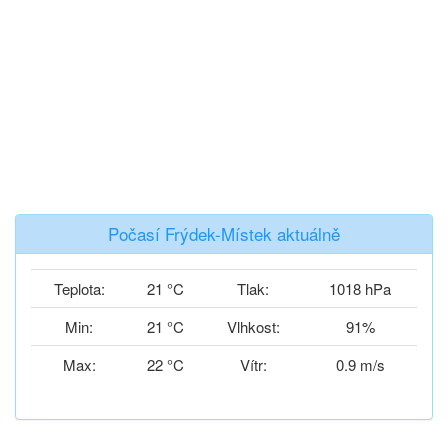
Počasí Frýdek-Místek aktuálně
Teplota:
21 °C
Tlak:
1018 hPa
Min:
21 °C
Vlhkost:
91%
Max:
22 °C
Vítr:
0.9 m/s