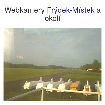
Webkamery
Frýdek-Místek
a
okolí