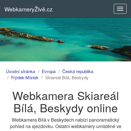
WebkameryŽivě.cz
Rozba
menu
Úvodní stránka
Evropa
Česká republika
Frýdek-Místek
Skiareál Bílá, Beskydy
Webkamera Skiareál
Bílá, Beskydy online
Webkamera Bílá v Beskydech nabízí panoramatický
pohled na sjezdovku. Ostatní webkamery umístěné ve