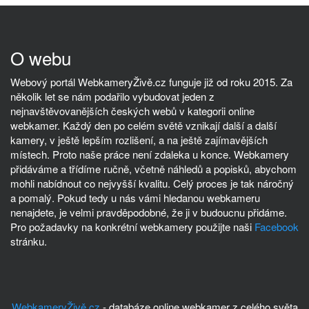
O webu
Webový portál WebkameryŽivě.cz funguje již od roku 2015. Za
několik let se nám podařilo vybudovat jeden z
nejnavštěvovanějších českých webů v kategorii online
webkamer. Každý den po celém světě vznikají další a další
kamery, v ještě lepším rozlišení, a na ještě zajímavějších
místech. Proto naše práce není zdaleka u konce. Webkamery
přidáváme a třídíme ručně, včetně náhledů a popisků, abychom
mohli nabídnout co nejvyšší kvalitu. Celý proces je tak náročný
a pomalý. Pokud tedy u nás vámi hledanou webkameru
nenajdete, je velmi pravděpodobné, že ji v budoucnu přidáme.
Pro požadavky na konkrétní webkamery použijte naši
Facebook
stránku.
WebkameryŽivě.cz
- databáze online webkamer z celého světa