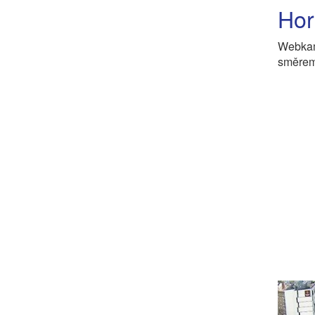
Hor
Webkam
směrem 