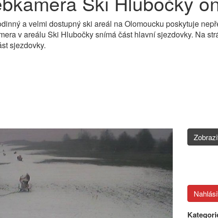
bkamera Ski Hlubočky on
odinný a velmi dostupný ski areál na Olomoucku poskytuje nepře
ra v areálu Ski Hlubočky snímá část hlavní sjezdovky. Na strá
ást sjezdovky.
Zobraz
Kategori