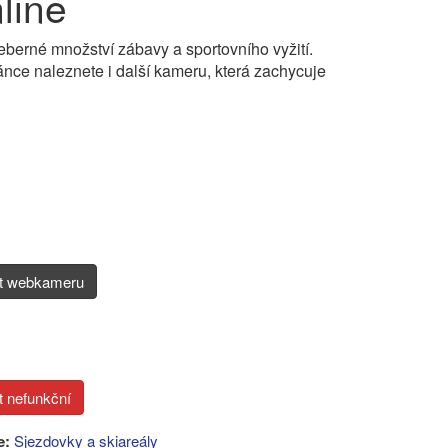
line
berné množství zábavy a sportovního vyžití.
nce naleznete i další kameru, která zachycuje
it webkameru
e:
Sjezdovky a skiareály