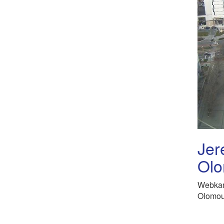
Jer
Ol
Webkam
Olomou