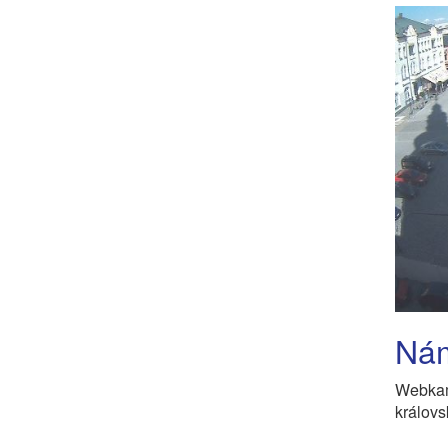
Nám
Webkam
královs