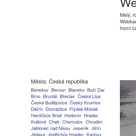
We
Malý, r
Webkame
horní č
Města: Česká republika
Benešov
Beroun
Blansko
Boží Dar
Brno
Bruntál
Břeclav
Česká Lípa
České Budějovice
Český Krumlov
Děčín
Domažlice
Frýdek-Místek
Havlíčkův Brod
Hodonín
Hradec
Králové
Cheb
Chomutov
Chrudim
Jablonec nad Nisou
Jeseník
Jičín
Jihlava
Jindřichův Hradec
Karlovy