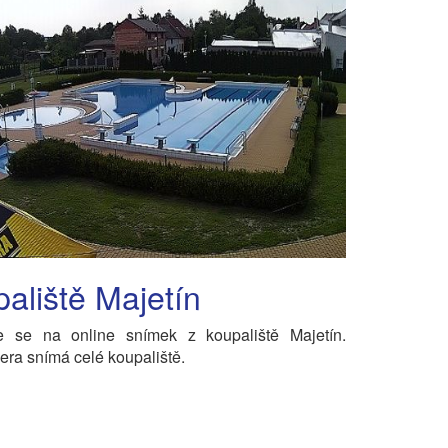
aliště Majetín
te se na online snímek z koupaliště Majetín.
a snímá celé koupaliště.