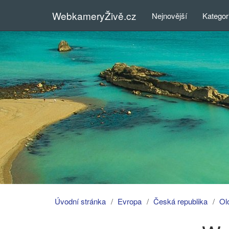
WebkameryŽivě.cz
Nejnovější
Kategor
Úvodní stránka
Evropa
Česká republika
Ol