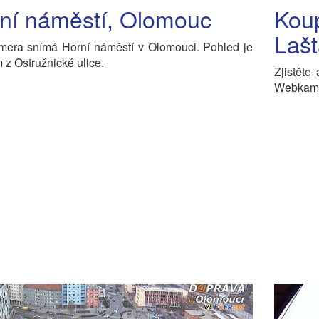
ní náměstí, Olomouc
Koup
Laš
era snímá Horní náměstí v Olomouci. Pohled je
z Ostružnické ulice.
Zjistěte
Webkamer