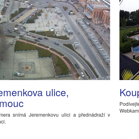
emenkova ulice,
Koup
omouc
Podívej
Webkamer
era snímá Jeremenkovu ulici a přednádraží v
ci.