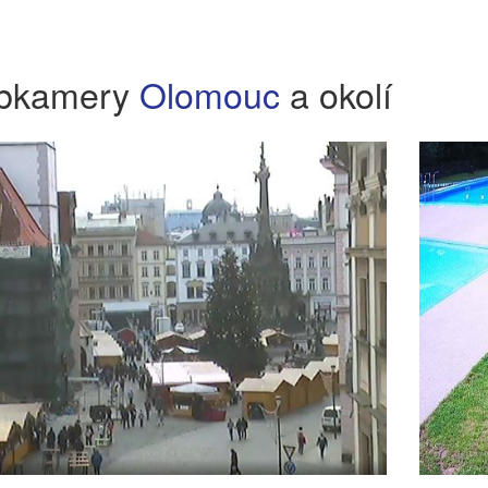
bkamery
Olomouc
a okolí