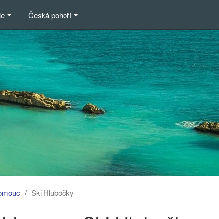
ie
Česká pohoří
omouc
Ski Hlubočky