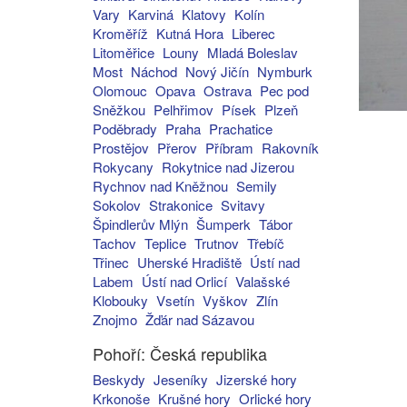
Vary
Karviná
Klatovy
Kolín
Kroměříž
Kutná Hora
Liberec
Litoměřice
Louny
Mladá Boleslav
Most
Náchod
Nový Jičín
Nymburk
Olomouc
Opava
Ostrava
Pec pod
Sněžkou
Pelhřimov
Písek
Plzeň
Poděbrady
Praha
Prachatice
Prostějov
Přerov
Příbram
Rakovník
Rokycany
Rokytnice nad Jizerou
Rychnov nad Kněžnou
Semily
Sokolov
Strakonice
Svitavy
Špindlerův Mlýn
Šumperk
Tábor
Tachov
Teplice
Trutnov
Třebíč
Třinec
Uherské Hradiště
Ústí nad
Labem
Ústí nad Orlicí
Valašské
Klobouky
Vsetín
Vyškov
Zlín
Znojmo
Žďár nad Sázavou
Pohoří: Česká republika
Beskydy
Jeseníky
Jizerské hory
Krkonoše
Krušné hory
Orlické hory