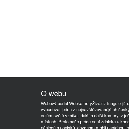
O webu
Webový portál WebkameryŽivě.cz funguje již od
vybudovat jeden z nejnavštěvovanějších český
celém světě vznikají další a další kamery, v ješ
místech. Proto naše práce není zdaleka u kon
náhledů a popisků, abychom mohli nabídnout co