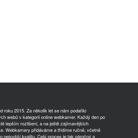
 roku 2015. Za několik let se nám podařilo
ch webů v kategorii online webkamer. Každý den po
tě lepším rozlišení, a na ještě zajímavějších
ce. Webkamery přidáváme a třídíme ručně, včetně
 nejvyšší kvalitu. Celý proces je tak náročný a