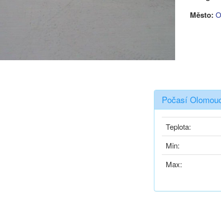
Město:
O
Počasí Olomouc
Teplota:
Min:
Max: