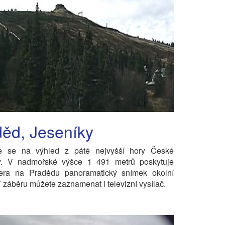
ěd, Jeseníky
te se na výhled z páté nejvyšší hory České
ky. V nadmořské výšce 1 491 metrů poskytuje
ra na Pradědu panoramatický snímek okolní
 V záběru můžete zaznamenat i televizní vysílač.