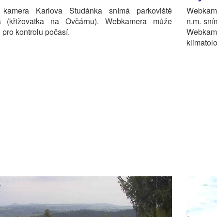
 kamera Karlova Studánka snímá parkoviště
Webkame
 (křižovatka na Ovčárnu). Webkamera může
n.m. sní
i pro kontrolu počasí.
Webka
klimatol