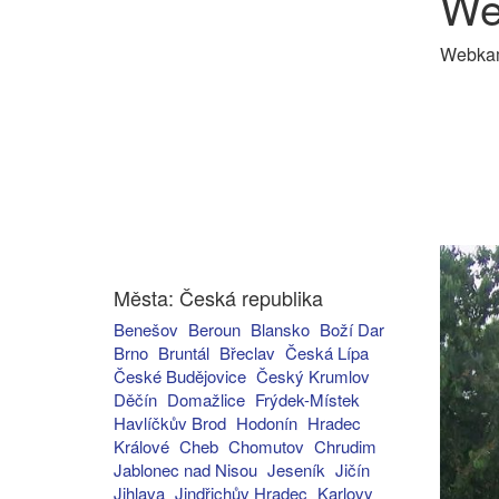
We
Webkam
Města: Česká republika
Benešov
Beroun
Blansko
Boží Dar
Brno
Bruntál
Břeclav
Česká Lípa
České Budějovice
Český Krumlov
Děčín
Domažlice
Frýdek-Místek
Havlíčkův Brod
Hodonín
Hradec
Králové
Cheb
Chomutov
Chrudim
Jablonec nad Nisou
Jeseník
Jičín
Jihlava
Jindřichův Hradec
Karlovy