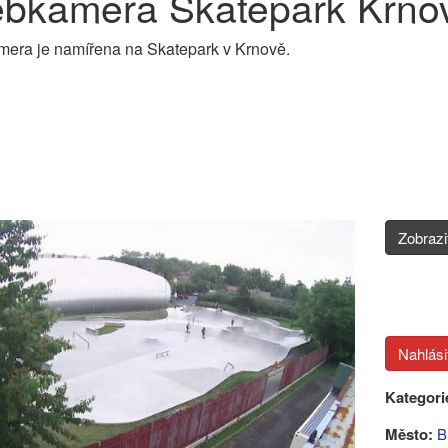
bkamera Skatepark Krnov
era je namířena na Skatepark v Krnově.
Zobraz
Kategori
Město:
B