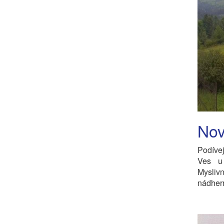
Nov
Podíve
Ves u
Mysliv
nádhern