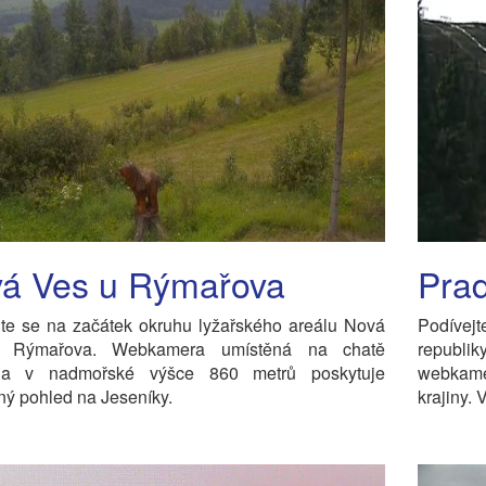
á Ves u Rýmařova
Prad
jte se na začátek okruhu lyžařského areálu Nová
Podívej
 Rýmařova. Webkamera umístěná na chatě
republi
na v nadmořské výšce 860 metrů poskytuje
webkame
ý pohled na Jeseníky.
krajiny.