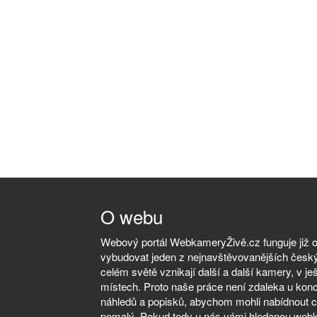
O webu
Webový portál WebkameryŽivě.cz funguje již od
vybudovat jeden z nejnavštěvovanějších český
celém světě vznikají další a další kamery, v ješ
místech. Proto naše práce není zdaleka u kon
náhledů a popisků, abychom mohli nabídnout co
pomalý. Pokud tedy u nás vámi hledanou webka