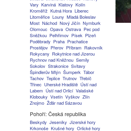
Vary
Karviná
Klatovy
Kolín
Kroměříž
Kutná Hora
Liberec
Litoměřice
Louny
Mladá Boleslav
Most
Náchod
Nový Jičín
Nymburk
Olomouc
Opava
Ostrava
Pec pod
Sněžkou
Pelhřimov
Písek
Plzeň
Poděbrady
Praha
Prachatice
Prostějov
Přerov
Příbram
Rakovník
Rokycany
Rokytnice nad Jizerou
Rychnov nad Kněžnou
Semily
Sokolov
Strakonice
Svitavy
Špindlerův Mlýn
Šumperk
Tábor
Tachov
Teplice
Trutnov
Třebíč
Třinec
Uherské Hradiště
Ústí nad
Labem
Ústí nad Orlicí
Valašské
Klobouky
Vsetín
Vyškov
Zlín
Znojmo
Žďár nad Sázavou
Pohoří: Česká republika
Beskydy
Jeseníky
Jizerské hory
Krkonoše
Krušné hory
Orlické hory