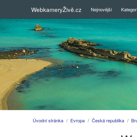
WebkameryŽivě.cz
Nejnovější
Kategor
Úvodní stránka
Evropa
Česká republika
Br