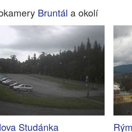
bkamery
Bruntál
a okolí
lova Studánka
Rým