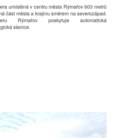
ra umístěná v centru města Rýmařov 603 metrů
má část města a krajinu směrem na severozápad.
meru Rýmařov poskytuje automatická
ogická stanice.