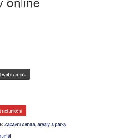
 online
it webkameru
e:
Zábavní centra, areály a parky
runtál