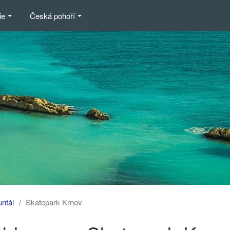
ie
Česká pohoří
untál
Skatepark Krnov