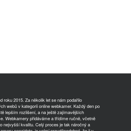
 roku 2015. Za několik let se nám podařilo
ch webů v kategorii online webkamer. Každý den po
tě lepším rozlišení, a na ještě zajímavějších
ce. Webkamery přidáváme a třídíme ručně, včetně
 nejvyšší kvalitu. Celý proces je tak náročný a
meru nenajdete, je velmi pravděpodobné, že ji v