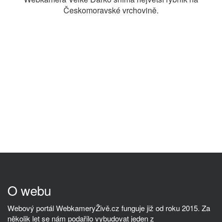
Českomoravské vrchovině.
O webu
Webový portál WebkameryŽivě.cz funguje již od roku 2015. Za
několik let se nám podařilo vybudovat jeden z