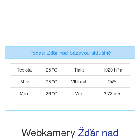
Počasí Žďár nad Sázavou aktuálně
Teplota:
25 °C
Tlak:
1020 hPa
Min:
25 °C
Vlhkost:
24%
Max:
26 °C
Vítr:
3.73 m/s
Webkamery
Žďár nad