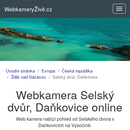
WebkameryŽivě.cz
Rozba
menu
Úvodní stránka
Evropa
Česká republika
Žďár nad Sázavou
Selský dvůr, Daňkovice
Webkamera Selský
dvůr, Daňkovice online
Web kamera nabízí pohled od Selského dvora v
Daňkovicích na Vysočině.