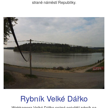
straně náměstí Republiky.
Rybník Velké Dářko
Webkamera Velké Dářko snímá největší rybník na