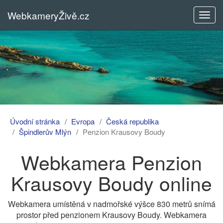
WebkameryŽivě.cz
Rozba
menu
Úvodní stránka
Evropa
Česká republika
Špindlerův Mlýn
Penzion Krausovy Boudy
Webkamera Penzion
Krausovy Boudy online
Webkamera umístěná v nadmořské výšce 830 metrů snímá
prostor před penzionem Krausovy Boudy. Webkamera