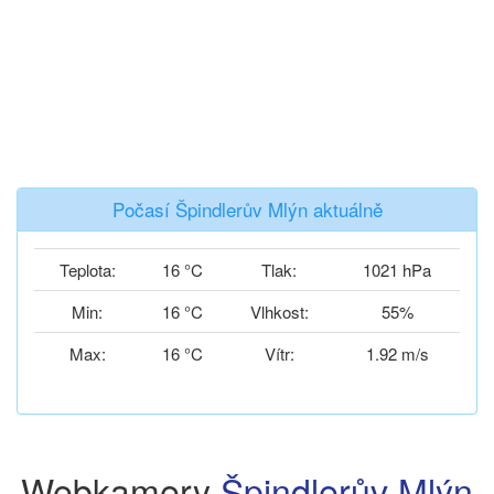
Počasí Špindlerův Mlýn aktuálně
Teplota:
16 °C
Tlak:
1021 hPa
Min:
16 °C
Vlhkost:
55%
Max:
16 °C
Vítr:
1.92 m/s
Webkamery
Špindlerův Mlýn