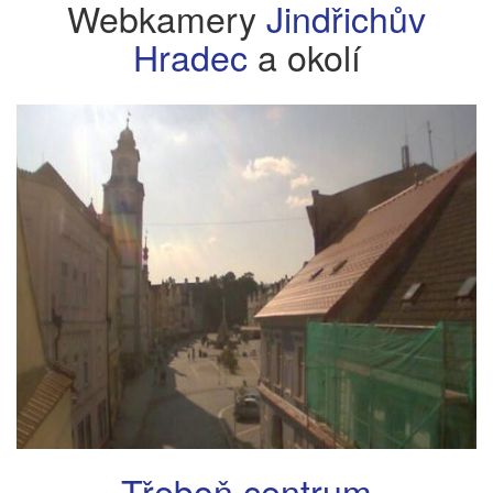
Webkamery
Jindřichův
Hradec
a okolí
Třeboň centrum