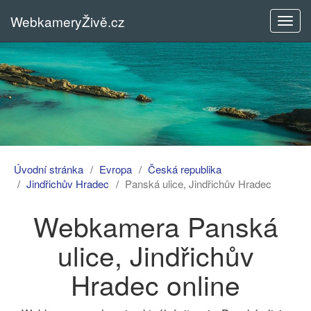
WebkameryŽivě.cz
Rozba
menu
Úvodní stránka
Evropa
Česká republika
Jindřichův Hradec
Panská ulice, Jindřichův Hradec
Webkamera Panská
ulice, Jindřichův
Hradec online