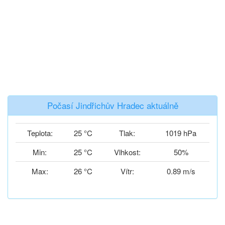
Počasí Jindřichův Hradec aktuálně
Teplota:
25 °C
Tlak:
1019 hPa
Min:
25 °C
Vlhkost:
50%
Max:
26 °C
Vítr:
0.89 m/s