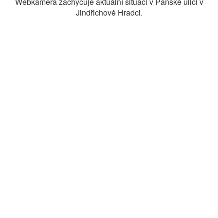
Webkamera zachycuje aktuální situaci v Panské ulici v
Jindřichově Hradci.