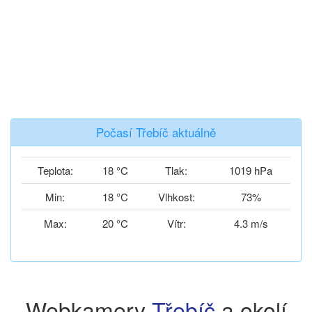
Počasí Třebíč aktuálně
Teplota:
18 °C
Tlak:
1019 hPa
Min:
18 °C
Vlhkost:
73%
Max:
20 °C
Vítr:
4.3 m/s
Webkamery
Třebíč
a okolí