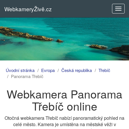
WebkameryŽivě.cz
Rozba
menu
Úvodní stránka
Evropa
Česká republika
Třebíč
Panorama Třebíč
Webkamera Panorama
Třebíč online
Otočná webkamera Třebíč nabízí panoramatický pohled na
celé město. Kamera je umístěna na městské věži v